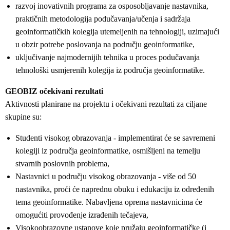
razvoj inovativnih programa za osposobljavanje nastavnika,
praktičnih metodologija podučavanja/učenja i sadržaja
geoinformatičkih kolegija utemeljenih na tehnologiji, uzimajući
u obzir potrebe poslovanja na području geoinformatike,
uključivanje najmodernijih tehnika u proces podučavanja
tehnološki usmjerenih kolegija iz područja geoinformatike.
GEOBIZ očekivani rezultati
Aktivnosti planirane na projektu i očekivani rezultati za ciljane
skupine su:
Studenti visokog obrazovanja - implementirat će se savremeni
kolegiji iz područja geoinformatike, osmišljeni na temelju
stvarnih poslovnih problema,
Nastavnici u području visokog obrazovanja - više od 50
nastavnika, proći će naprednu obuku i edukaciju iz određenih
tema geoinformatike. Nabavljena oprema nastavnicima će
omogućiti provođenje izrađenih tečajeva,
Visokoobrazovne ustanove koje pružaju geoinformatičke (i