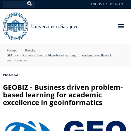
Skoči
ENGLISH
BOSNIAN
Pretraga
na
glavni
sadržaj
Univerzitet u Sarajevu
You
Početna
Projekti
GEOBIZ - Business driven problem-based learning for academic excellence in
are
geoinformatics
here
PROJEKAT
GEOBIZ - Business driven problem-
based learning for academic
excellence in geoinformatics