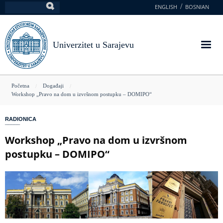
Skoči
ENGLISH
BOSNIAN
Pretraga
na
glavni
sadržaj
Univerzitet u Sarajevu
You
Početna
Događaji
Workshop „Pravo na dom u izvršnom postupku – DOMIPO“
are
here
RADIONICA
Workshop „Pravo na dom u izvršnom
postupku – DOMIPO“