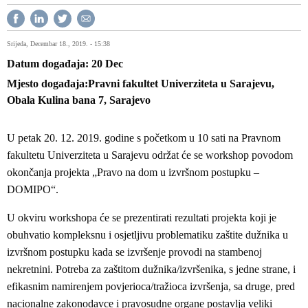
Srijeda, Decembar 18., 2019. - 15:38
Datum događaja
20
Dec
Mjesto događaja
Pravni fakultet Univerziteta u Sarajevu,
Obala Kulina bana 7, Sarajevo
U petak 20. 12. 2019. godine s početkom u 10 sati na Pravnom
fakultetu Univerziteta u Sarajevu održat će se workshop povodom
okončanja projekta „Pravo na dom u izvršnom postupku –
DOMIPO“.
U okviru workshopa će se prezentirati rezultati projekta koji je
obuhvatio kompleksnu i osjetljivu problematiku zaštite dužnika u
izvršnom postupku kada se izvršenje provodi na stambenoj
nekretnini. Potreba za zaštitom dužnika/izvršenika, s jedne strane, i
efikasnim namirenjem povjerioca/tražioca izvršenja, sa druge, pred
nacionalne zakonodavce i pravosudne organe postavlja veliki