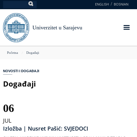
Skoči
ENGLISH
BOSNIAN
Pretraga
na
glavni
sadržaj
Univerzitet u Sarajevu
You
Početna
Događaji
are
here
NOVOSTI I DOGAĐAJI
Događaji
06
JUL
Izložba | Nusret Pašić: SVJEDOCI