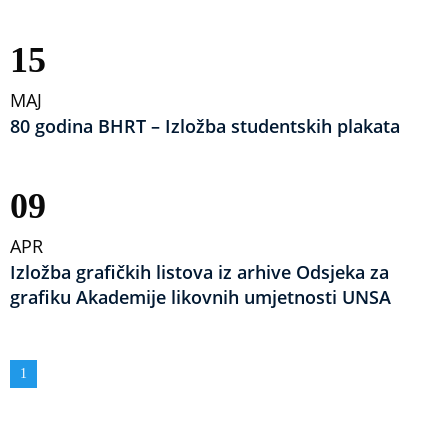
15
MAJ
80 godina BHRT – Izložba studentskih plakata
09
APR
Izložba grafičkih listova iz arhive Odsjeka za
grafiku Akademije likovnih umjetnosti UNSA
Obilježavanje
Aktuelna
1
strana
stranica