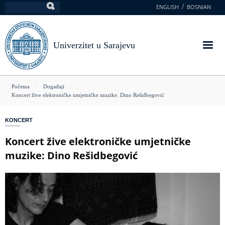
Skoči
ENGLISH
BOSNIAN
Pretraga
na
glavni
sadržaj
Univerzitet u Sarajevu
You
Početna
Događaji
Koncert žive elektroničke umjetničke muzike: Dino Rešidbegović
are
here
KONCERT
Koncert žive elektroničke umjetničke
muzike: Dino Rešidbegović