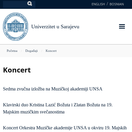
Skoči
ENGLISH
BOSNIAN
Pretraga
na
glavni
sadržaj
Univerzitet u Sarajevu
You
Početna
Događaji
Koncert
are
here
Koncert
Sedma zvučna izložba na Muzičkoj akademiji UNSA
Klavirski duo Kristina Lazić Božuta i Zlatan Božuta na 19.
Majskim muzičkim svečanostima
Koncert Orkestra Muzičke akademije UNSA u okviru 19. Majskih