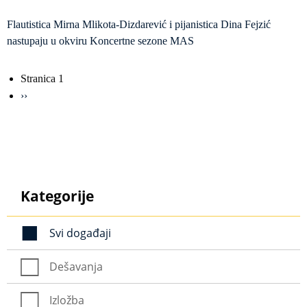
Flautistica Mirna Mlikota-Dizdarević i pijanistica Dina Fejzić
nastupaju u okviru Koncertne sezone MAS
Obilježavanje
Stranica 1
strana
Sljedeća
››
stranica
Kategorije
Svi događaji
Dešavanja
Izložba