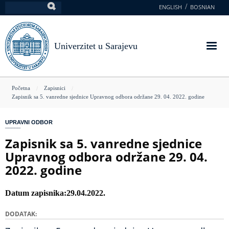
Skoči
ENGLISH
BOSNIAN
Pretraga
na
glavni
sadržaj
Univerzitet u Sarajevu
You
Početna
Zapisnici
Zapisnik sa 5. vanredne sjednice Upravnog odbora održane 29. 04. 2022. godine
are
here
UPRAVNI ODBOR
Zapisnik sa 5. vanredne sjednice
Upravnog odbora održane 29. 04.
2022. godine
Datum zapisnika
29.04.2022.
DODATAK