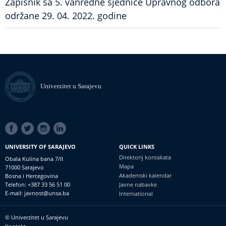
Zapisnik sa 5. vanredne sjednice Upravnog odbora
održane 29. 04. 2022. godine
Univerzitet u Sarajevu
SOCIAL
LINKS
UNIVERSITY OF SARAJEVO
QUICK LINKS
Direktorij kontakata
Obala Kulina bana 7/II
Mapa
71000 Sarajevo
Akademski kalendar
Bosna i Hercegovina
Telefon: +387 33 56 51 00
Javne nabavke
E-mail: javnost@unsa.ba
International
© Univerzitet u Sarajevu
Footer