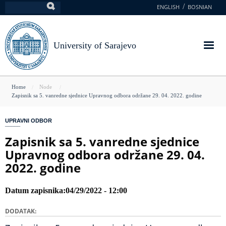
Skip
ENGLISH
BOSNIAN
Search
to
main
content
University of Sarajevo
You
Home
Node
Zapisnik sa 5. vanredne sjednice Upravnog odbora održane 29. 04. 2022. godine
are
here
UPRAVNI ODBOR
Zapisnik sa 5. vanredne sjednice
Upravnog odbora održane 29. 04.
2022. godine
Datum zapisnika
04/29/2022 - 12:00
DODATAK