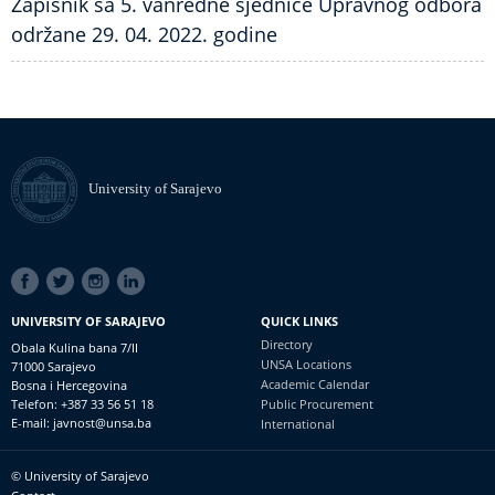
Zapisnik sa 5. vanredne sjednice Upravnog odbora
održane 29. 04. 2022. godine
University of Sarajevo
SOCIAL
LINKS
UNIVERSITY OF SARAJEVO
QUICK LINKS
Directory
Obala Kulina bana 7/II
UNSA Locations
71000 Sarajevo
Academic Calendar
Bosna i Hercegovina
Telefon: +387 33 56 51 18
Public Procurement
E-mail: javnost@unsa.ba
International
© University of Sarajevo
Footer