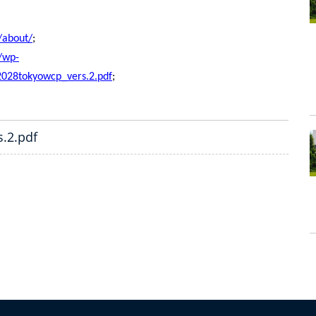
/about/
;
/wp-
2028tokyowcp_vers.2.pdf
;
s.2.pdf