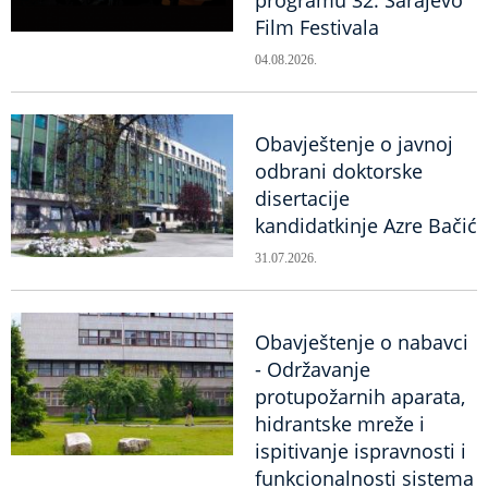
programu 32. Sarajevo
Film Festivala
04.08.2026.
Obavještenje o javnoj
odbrani doktorske
disertacije
kandidatkinje Azre Bačić
31.07.2026.
Obavještenje o nabavci
- Održavanje
protupožarnih aparata,
hidrantske mreže i
ispitivanje ispravnosti i
funkcionalnosti sistema