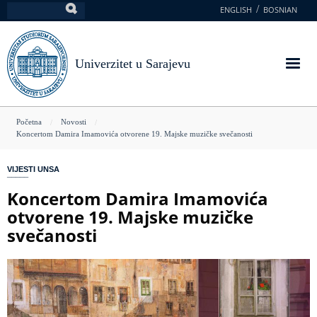
Skoči
ENGLISH
BOSNIAN
Pretraga
na
glavni
sadržaj
Univerzitet u Sarajevu
You
Početna
Novosti
Koncertom Damira Imamovića otvorene 19. Majske muzičke svečanosti
are
here
VIJESTI UNSA
Koncertom Damira Imamovića
otvorene 19. Majske muzičke
svečanosti