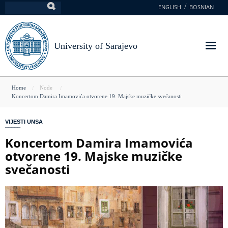
Skip
ENGLISH
BOSNIAN
Search
to
main
content
University of Sarajevo
You
Home
Node
Koncertom Damira Imamovića otvorene 19. Majske muzičke svečanosti
are
here
VIJESTI UNSA
Koncertom Damira Imamovića
otvorene 19. Majske muzičke
svečanosti