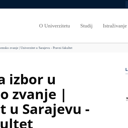
P
Zapošljavanje
Propisi Kantona Sarajevo
Ciklusi studija
Misija i vizija
Ljetne škole
Euraxess
Propisi Univerziteta u Sarajevu
Studijski programi
Strategija razv
PROGRAMI U
O Univerzitetu
Studij
Istraživanje
port
Dokumenti
Javnost rada (Senat)
Akademski kalendar
Etički savjet U
Alumni
Javnost rada (Upravni odbor)
Kako aplicirati
VEEP/European Track
Vijeće za rodnu
Informacijska p
msko zvanje | Univerzitet u Sarajevu - Pravni fakultet
Odgovori na zastupnička pitanja
Uslovi upisa
Savjet za rodnu
Programi cjelož
iblioteka
Angažman nastavnog osoblja
Cjenovnici
Sistem kvalitet
L
UNIVERZITET U BROJKAMA
Scholarships
Dokumenti i smj
 izbor u
Saradnja sa okruženjem
Evaluacija i akre
 zvanje |
Nastavna infrastruktura
Korisni linkovi
Obrasci
t u Sarajevu -
ultet