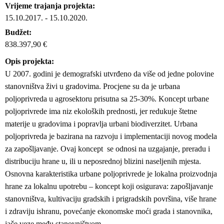
Vrijeme trajanja projekta
15.10.2017.
-
15.10.2020.
Budžet
838.397,90 €
Opis projekta
U 2007. godini je demografski utvrđeno da više od jedne polovine
stanovništva živi u gradovima. Procjene su da je urbana
poljoprivreda u agrosektoru prisutna sa 25-30%. Koncept urbane
poljoprivrede ima niz ekoloških prednosti, jer redukuje štetne
materije u gradovima i popravlja urbani biodiverzitet. Urbana
poljoprivreda je bazirana na razvoju i implementaciji novog modela
za zapošljavanje. Ovaj koncept se odnosi na uzgajanje, preradu i
distribuciju hrane u, ili u neposrednoj blizini naseljenih mjesta.
Osnovna karakteristika urbane poljoprivrede je lokalna proizvodnja
hrane za lokalnu upotrebu – koncept koji osigurava: zapošljavanje
stanovništva, kultivaciju gradskih i prigradskih površina, više hrane
i zdraviju ishranu, povećanje ekonomske moći grada i stanovnika,
jače veze među stanovništvom.