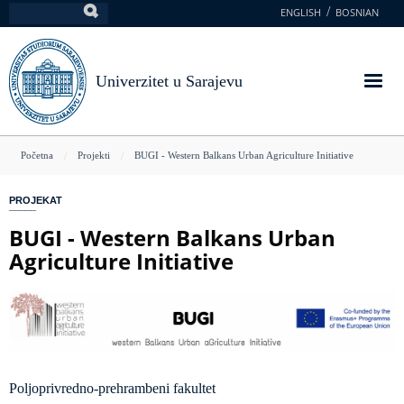
Skoči
ENGLISH
BOSNIAN
Pretraga
na
glavni
sadržaj
Univerzitet u Sarajevu
You
Početna
Projekti
BUGI - Western Balkans Urban Agriculture Initiative
are
PROJEKAT
here
BUGI - Western Balkans Urban
Agriculture Initiative
Poljoprivredno-prehrambeni fakultet