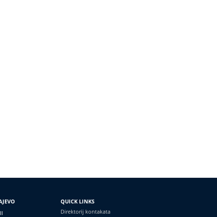
AJEVO
QUICK LINKS
Direktorij kontakata
II