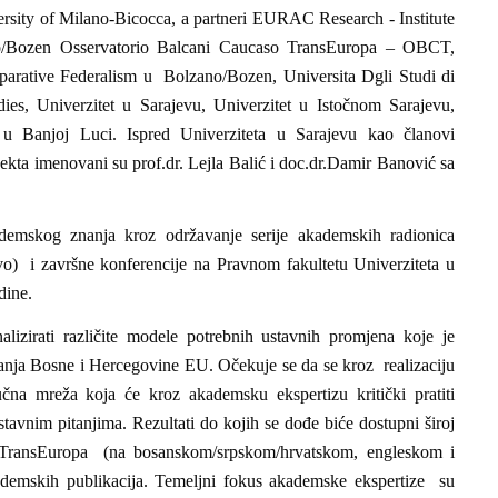
rsity of Milano-Bicocca, a partneri EURAC Research - Institute
no/Bozen Osservatorio Balcani Caucaso TransEuropa – OBCT,
arative Federalism u Bolzano/Bozen, Universita Dgli Studi di
dies, Univerzitet u Sarajevu, Univerzitet u Istočnom Sarajevu,
t u Banjoj Luci. Ispred Univerziteta u Sarajevu kao članovi
jekta imenovani su prof.dr. Lejla Balić i doc.dr.Damir Banović sa
emskog znanja kroz održavanje serije akademskih radionica
vo) i završne konferencije na Pravnom fakultetu Univerziteta u
dine.
analizirati različite modele potrebnih ustavnih promjena koje je
anja Bosne i Hercegovine EU. Očekuje se da se kroz realizaciju
na mreža koja će kroz akademsku ekspertizu kritički pratiti
stavnim pitanjima. Rezultati do kojih se dođe biće dostupni široj
TransEuropa (na bosanskom/srpskom/hrvatskom, engleskom i
ademskih publikacija. Temeljni fokus akademske ekspertize su