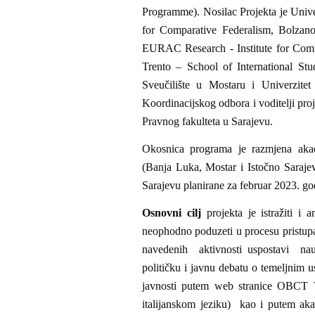
Programme). Nosilac Projekta je Unive
for Comparative Federalism, Bolza
EURAC Research - Institute for Comp
Trento – School of International Stu
Sveučilište u Mostaru i Univerzite
Koordinacijskog odbora i voditelji pro
Pravnog fakulteta u Sarajevu.
Okosnica programa je razmjena akad
(Banja Luka, Mostar i Istočno Saraje
Sarajevu planirane za februar 2023. go
Osnovni cilj
projekta je istražiti i 
neophodno poduzeti u procesu pristup
navedenih aktivnosti uspostavi nauč
političku i javnu debatu o temeljnim u
javnosti putem web stranice OBCT 
italijanskom jeziku) kao i putem ak