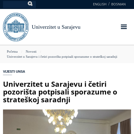
Skoči
ENGLISH
BOSNIAN
Pretraga
na
glavni
sadržaj
Univerzitet u Sarajevu
You
Početna
Novosti
Univerzitet u Sarajevu i četiri pozorišta potpisali sporazume o strateškoj saradnji
are
here
VIJESTI UNSA
Univerzitet u Sarajevu i četiri
pozorišta potpisali sporazume o
strateškoj saradnji