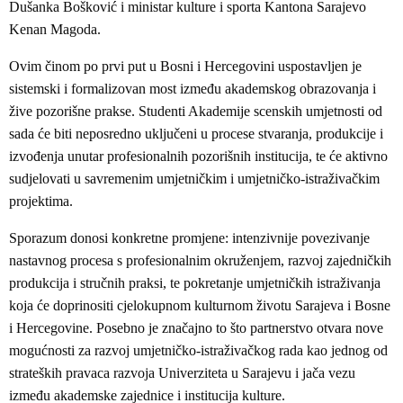
Dušanka Bošković i ministar kulture i sporta Kantona Sarajevo
Kenan Magoda.
Ovim činom po prvi put u Bosni i Hercegovini uspostavljen je
sistemski i formalizovan most između akademskog obrazovanja i
žive pozorišne prakse. Studenti Akademije scenskih umjetnosti od
sada će biti neposredno uključeni u procese stvaranja, produkcije i
izvođenja unutar profesionalnih pozorišnih institucija, te će aktivno
sudjelovati u savremenim umjetničkim i umjetničko-istraživačkim
projektima.
Sporazum donosi konkretne promjene: intenzivnije povezivanje
nastavnog procesa s profesionalnim okruženjem, razvoj zajedničkih
produkcija i stručnih praksi, te pokretanje umjetničkih istraživanja
koja će doprinositi cjelokupnom kulturnom životu Sarajeva i Bosne
i Hercegovine. Posebno je značajno to što partnerstvo otvara nove
mogućnosti za razvoj umjetničko-istraživačkog rada kao jednog od
strateških pravaca razvoja Univerziteta u Sarajevu i jača vezu
između akademske zajednice i institucija kulture.