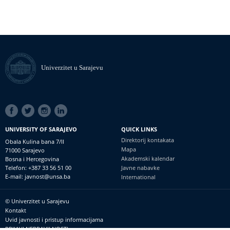
Univerzitet u Sarajevu
SOCIAL
LINKS
UNIVERSITY OF SARAJEVO
QUICK LINKS
Direktorij kontakata
Obala Kulina bana 7/II
Mapa
71000 Sarajevo
Akademski kalendar
Bosna i Hercegovina
Telefon: +387 33 56 51 00
Javne nabavke
E-mail: javnost@unsa.ba
International
© Univerzitet u Sarajevu
Footer
Kontakt
meni
Uvid javnosti i pristup informacijama
PRIJAVI NEPRAVILNOSTI