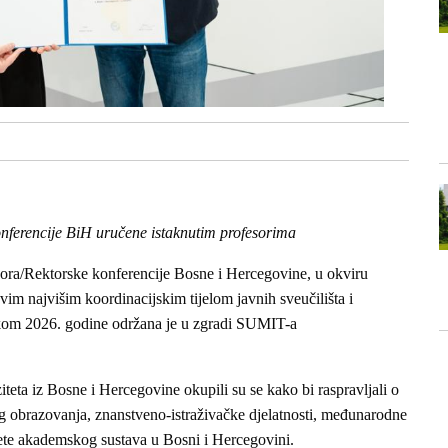
nferencije BiH uručene istaknutim profesorima
ora/Rektorske konferencije Bosne i Hercegovine, u okviru
im najvišim koordinacijskim tijelom javnih sveučilišta i
jekom 2026. godine održana je u zgradi SUMIT-a
ziteta iz Bosne i Hercegovine okupili su se kako bi raspravljali o
g obrazovanja, znanstveno-istraživačke djelatnosti, međunarodne
tete akademskog sustava u Bosni i Hercegovini.