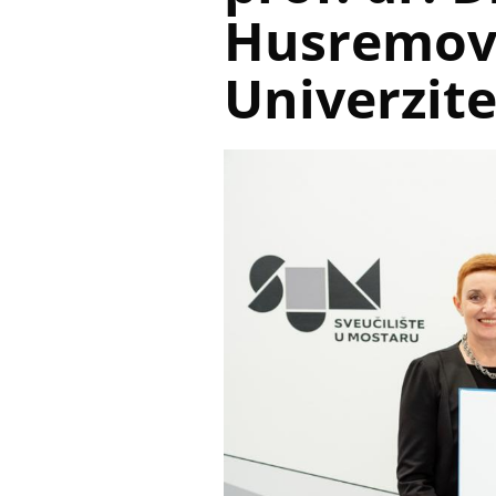
Husremovi
Univerzite