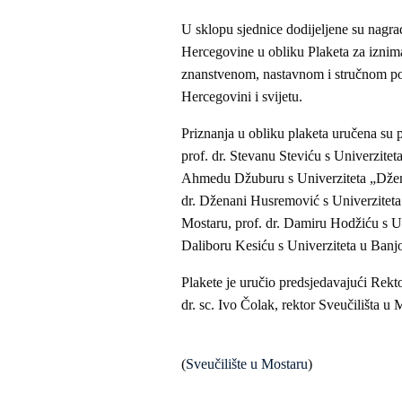
U sklopu sjednice dodijeljene su nagra
Hercegovine u obliku Plaketa za izniman
znanstvenom, nastavnom i stručnom polju
Hercegovini i svijetu.
Priznanja u obliku plaketa uručena su p
prof. dr. Stevanu Steviću s Univerziteta
Ahmedu Džuburu s Univerziteta „Džema
dr. Dženani Husremović s Univerziteta u
Mostaru, prof. dr. Damiru Hodžiću s Uni
Daliboru Kesiću s Univerziteta u Banjo
Plakete je uručio predsjedavajući Rek
dr. sc. Ivo Čolak, rektor Sveučilišta u 
(
Sveučilište u Mostaru
)