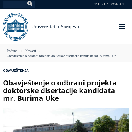
Skoči
ENGLISH
BOSNIAN
Pretraga
na
glavni
sadržaj
Univerzitet u Sarajevu
You
Početna
Novosti
Obavještenje o odbrani projekta doktorske disertacije kandidata mr. Burima Uke
are
here
OBAVJEŠTENJA
Obavještenje o odbrani projekta
doktorske disertacije kandidata
mr. Burima Uke