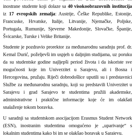
inostrane studente koji dolaze sa
40 visokoobrazovnih institucija
iz
17 evropskih zemalja
: Austrije, Češke Republike, Estonije,
Francuske, Hrvatske, Italije, Litvanije, Njemačke, Poljske,
Portugala, Rumunije, Sjeverne Makedonije, Slovačke, Španije,
Švicarske, Turske i Velike Britanije.
Studente je pozdravio prorektor za međunarodnu saradnju prof. dr.
Kemal Durić, poželjevši im uspjeh u daljnjim studijama, uz poruku
da su studentske godine najljepši period života i da iskoriste sve
mogućnosti koje im Univerzitet u Sarajevu, ali i Bosna i
Hercegovina, pružaju. Riječi dobrodošlice uputili su i predstavnici
Službe za međunarodnu saradnju, koji su predstavili Univerzitet u
Sarajevu i grad Sarajevo te studentima pružili akademske,
administrativne i praktične informacije koje će im olakšati
snalaženje tokom boravka.
U saradnji sa studentskom asocijacijom Erasmus Student Network
(ESN), inostranim studentima omogućeno je „uparivanje“ s
lokalnim studentima kako bi im se olakšao boravak u Sarajevu.