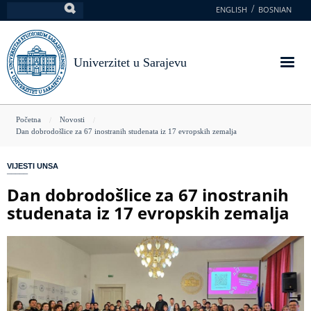
Skoči
ENGLISH
BOSNIAN
Pretraga
na
glavni
sadržaj
Univerzitet u Sarajevu
You
Početna
Novosti
Dan dobrodošlice za 67 inostranih studenata iz 17 evropskih zemalja
are
here
VIJESTI UNSA
Dan dobrodošlice za 67 inostranih
studenata iz 17 evropskih zemalja