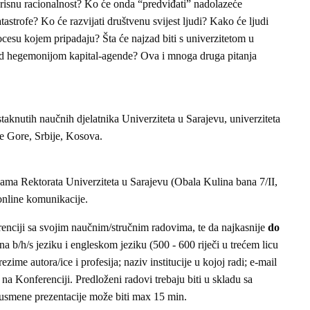
orisnu racionalnost? Ko će onda “predviđati” nadolazeće
tastrofe? Ko će razvijati društvenu svijest ljudi? Kako će ljudi
ocesu kojem pripadaju? Šta će najzad biti s univerzitetom u
d hegemonijom kapital-agende? Ova i mnoga druga pitanja
taknutih naučnih djelatnika Univerziteta u Sarajevu, univerziteta
e Gore, Srbije, Kosova.
ijama Rektorata Univerziteta u Sarajevu (Obala Kulina bana 7/II,
online komunikacije.
enciji sa svojim naučnim/stručnim radovima, te da najkasnije
do
na b/h/s jeziku i engleskom jeziku (500 - 600 riječi u trećem licu
ime autora/ice i profesija; naziv institucije u kojoj radi; e-mail
i na Konferenciji. Predloženi radovi trebaju biti u skladu sa
 usmene prezentacije može biti max 15 min.