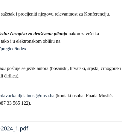
 sažetak i procijeniti njegovu relevantnost za Konferenciju.
edu: časopisu za društvena pitanja
nakon završetka
 tako i u elektronskom obliku na
/pregled/index
.
edu
poštuje se jezik autora (bosanski, hrvatski, srpski, crnogorski
i ćirilica).
zdavacka.djelatnost@unsa.ba
(kontakt osoba: Fuada Muslić-
+387 33 565 122).
-2024_1.pdf