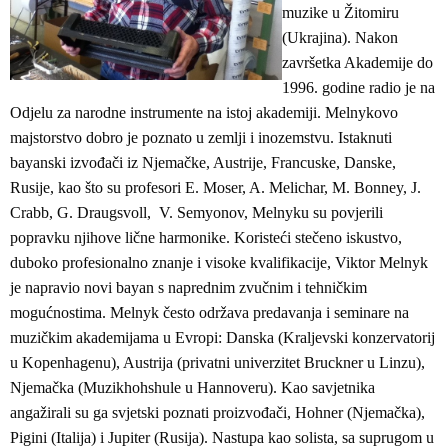
muzike u Žitomiru
(Ukrajina). Nakon
završetka Akademije do
1996. godine radio je na
Odjelu za narodne instrumente na istoj akademiji. Melnykovo
majstorstvo dobro je poznato u zemlji i inozemstvu. Istaknuti
bayanski izvođači iz Njemačke, Austrije, Francuske, Danske,
Rusije, kao što su profesori E. Moser, A. Melichar, M. Bonney, J.
Crabb, G. Draugsvoll, V. Semyonov, Melnyku su povjerili
popravku njihove lične harmonike. Koristeći stečeno iskustvo,
duboko profesionalno znanje i visoke kvalifikacije, Viktor Melnyk
je napravio novi bayan s naprednim zvučnim i tehničkim
mogućnostima. Melnyk često održava predavanja i seminare na
muzičkim akademijama u Evropi: Danska (Kraljevski konzervatorij
u Kopenhagenu), Austrija (privatni univerzitet Bruckner u Linzu),
Njemačka (Muzikhohshule u Hannoveru). Kao savjetnika
angažirali su ga svjetski poznati proizvođači, Hohner (Njemačka),
Pigini (Italija) i Jupiter (Rusija). Nastupa kao solista, sa suprugom u