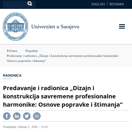
Skoči
ENGLISH
BOSNIAN
Pretraga
na
glavni
sadržaj
Univerzitet u Sarajevu
You
Početna
Događaji
Predavanje i radionica „Dizajn i konstrukcija savremene profesionalne harmonike:
are
Osnove popravke i štimanja“
here
RADIONICA
Predavanje i radionica „Dizajn i
konstrukcija savremene profesionalne
harmonike: Osnove popravke i štimanja“
Ponedeljak, Februar 3., 2020. - 15:02