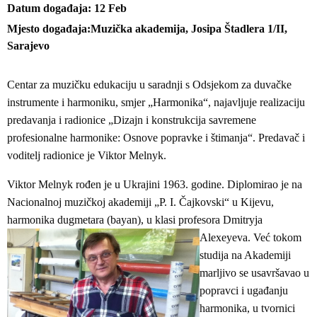
Datum događaja
12
Feb
Mjesto događaja
Muzička akademija, Josipa Štadlera 1/II,
Sarajevo
Centar za muzičku edukaciju u saradnji s Odsjekom za duvačke
instrumente i harmoniku, smjer „Harmonika“, najavljuje realizaciju
predavanja i radionice „Dizajn i konstrukcija savremene
profesionalne harmonike: Osnove popravke i štimanja“. Predavač i
voditelj radionice je Viktor Melnyk.
Viktor Melnyk rođen je u Ukrajini 1963. godine. Diplomirao je na
Nacionalnoj muzičkoj akademiji „P. I. Čajkovski“ u Kijevu,
harmonika dugmetara (bayan),
u klasi profesora Dmitryja
Alexeyeva. Već tokom
studija na Akademiji
marljivo se usavršavao u
popravci i ugađanju
harmonika, u tvornici