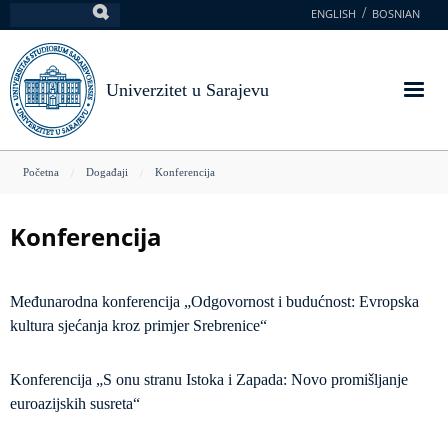
Skoči
ENGLISH
BOSNIAN
Pretraga
na
glavni
sadržaj
Univerzitet u Sarajevu
You
Početna
Događaji
Konferencija
are
here
Konferencija
Međunarodna konferencija „Odgovornost i budućnost: Evropska
kultura sjećanja kroz primjer Srebrenice“
Konferencija „S onu stranu Istoka i Zapada: Novo promišljanje
euroazijskih susreta“