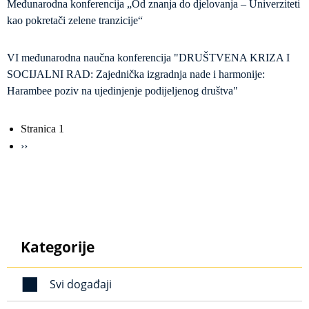
Međunarodna konferencija „Od znanja do djelovanja – Univerziteti
kao pokretači zelene tranzicije“
VI međunarodna naučna konferencija "DRUŠTVENA KRIZA I
SOCIJALNI RAD: Zajednička izgradnja nade i harmonije:
Harambee poziv na ujedinjenje podijeljenog društva"
Obilježavanje
Stranica 1
strana
Sljedeća
››
stranica
Kategorije
Svi događaji