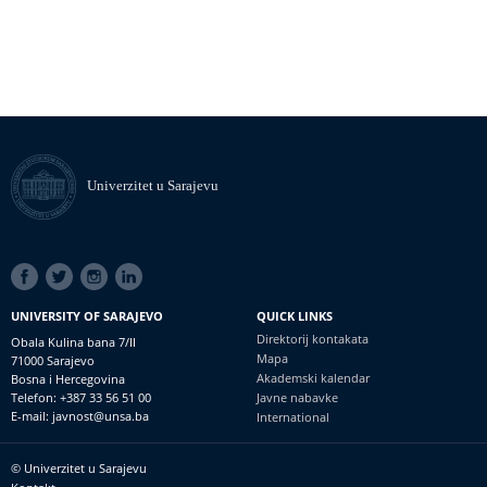
Univerzitet u Sarajevu
SOCIAL
LINKS
UNIVERSITY OF SARAJEVO
QUICK LINKS
Direktorij kontakata
Obala Kulina bana 7/II
Mapa
71000 Sarajevo
Akademski kalendar
Bosna i Hercegovina
Telefon: +387 33 56 51 00
Javne nabavke
E-mail: javnost@unsa.ba
International
© Univerzitet u Sarajevu
Footer