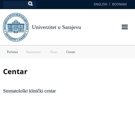
Skoči
ENGLISH
BOSNIAN
Pretraga
na
glavni
sadržaj
Univerzitet u Sarajevu
You
Početna
Taxonomy
Term
Centar
are
here
Centar
Stomatološki klinički centar