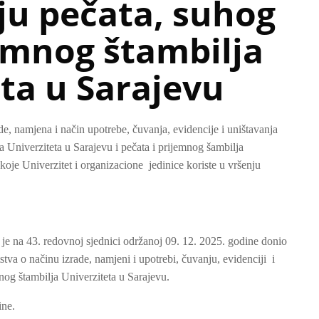
ju pečata, suhog
jemnog štambilja
ta u Sarajevu
, namjena i način upotrebe, čuvanja, evidencije i uništavanja
a Univerziteta u Sarajevu i pečata i prijemnog šambilja
 koje Univerzitet i organizacione jedinice koriste u vršenju
je na 43. redovnoj sjednici održanoj 09. 12. 2025. godine donio
a o načinu izrade, namjeni i upotrebi, čuvanju, evidenciji i
nog štambilja Univerziteta u Sarajevu.
ine.