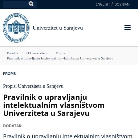
Skoči
ENGLISH
BOSNIAN
Pretraga
na
glavni
sadržaj
Univerzitet u Sarajevu
You
Početna
O Univerzitetu
Propisi
Pravilnik o upravljanju intelektualnim vlasništvom Univerziteta u Sarajevu
are
here
PROPIS
Propisi Univerziteta u Sarajevu
Pravilnik o upravljanju
intelektualnim vlasništvom
Univerziteta u Sarajevu
DODATAK
Pravilnik o upravljanju intelektualnim vlasništvom