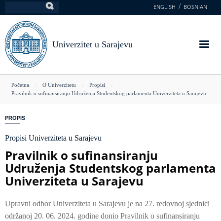
Skoči
ENGLISH
BOSNIAN
Pretraga
na
glavni
sadržaj
Univerzitet u Sarajevu
You
Početna
O Univerzitetu
Propisi
Pravilnik o sufinansiranju Udruženja Studentskog parlamenta Univerziteta u Sarajevu
are
here
PROPIS
Propisi Univerziteta u Sarajevu
Pravilnik o sufinansiranju
Udruženja Studentskog parlamenta
Univerziteta u Sarajevu
Upravni odbor Univerziteta u Sarajevu je na 27. redovnoj sjednici
održanoj 20. 06. 2024. godine donio Pravilnik o sufinansiranju