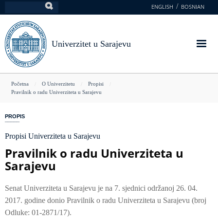
Skoči
ENGLISH
BOSNIAN
Pretraga
na
glavni
sadržaj
Univerzitet u Sarajevu
You
Početna
O Univerzitetu
Propisi
Pravilnik o radu Univerziteta u Sarajevu
are
here
PROPIS
Propisi Univerziteta u Sarajevu
Pravilnik o radu Univerziteta u
Sarajevu
Senat Univerziteta u Sarajevu je na 7. sjednici održanoj 26. 04.
2017. godine donio Pravilnik o radu Univerziteta u Sarajevu (broj
Odluke: 01-2871/17).