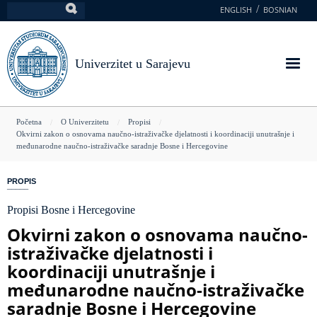
Skoči
ENGLISH
BOSNIAN
Pretraga
na
glavni
sadržaj
Univerzitet u Sarajevu
You
Početna
O Univerzitetu
Propisi
Okvirni zakon o osnovama naučno-istraživačke djelatnosti i koordinaciji unutrašnje i
are
međunarodne naučno-istraživačke saradnje Bosne i Hercegovine
here
PROPIS
Propisi Bosne i Hercegovine
Okvirni zakon o osnovama naučno-
istraživačke djelatnosti i
koordinaciji unutrašnje i
međunarodne naučno-istraživačke
saradnje Bosne i Hercegovine