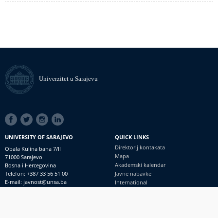
Univerzitet u Sarajevu
SOCIAL
LINKS
UNIVERSITY OF SARAJEVO
QUICK LINKS
Direktorij kontakata
Obala Kulina bana 7/II
Mapa
71000 Sarajevo
Akademski kalendar
Bosna i Hercegovina
Telefon: +387 33 56 51 00
Javne nabavke
E-mail: javnost@unsa.ba
International
© Univerzitet u Sarajevu
Footer
Kontakt