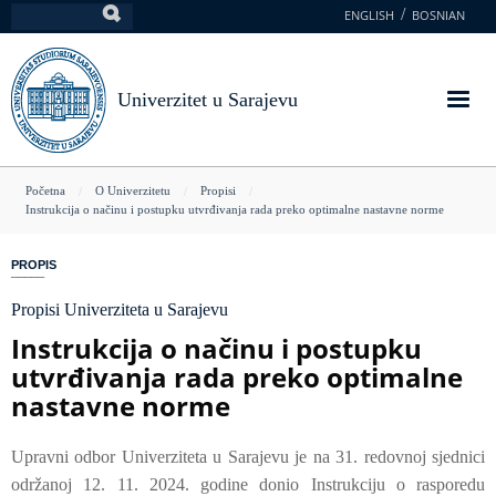
Skoči
ENGLISH
BOSNIAN
Pretraga
na
glavni
sadržaj
Univerzitet u Sarajevu
You
Početna
O Univerzitetu
Propisi
Instrukcija o načinu i postupku utvrđivanja rada preko optimalne nastavne norme
are
here
PROPIS
Propisi Univerziteta u Sarajevu
Instrukcija o načinu i postupku
utvrđivanja rada preko optimalne
nastavne norme
Upravni odbor Univerziteta u Sarajevu je na 31. redovnoj sjednici
održanoj 12. 11. 2024. godine donio Instrukciju o rasporedu