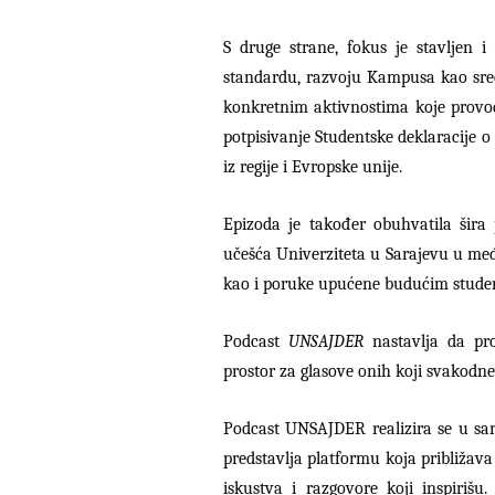
S druge strane, fokus je stavljen 
standardu, razvoju Kampusa kao sred
konkretnim aktivnostima koje provodi
potpisivanje Studentske deklaracije o
iz regije i Evropske unije.
Epizoda je također obuhvatila šira
učešća Univerziteta u Sarajevu u me
kao i poruke upućene budućim student
Podcast
UNSAJDER
nastavlja da prom
prostor za glasove onih koji svakodne
Podcast UNSAJDER realizira se u sar
predstavlja platformu koja približava
iskustva i razgovore koji inspiriš