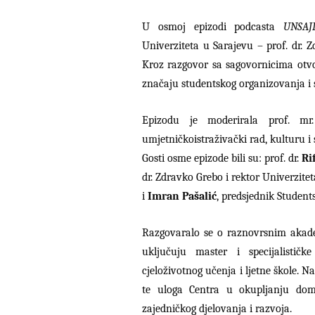
U osmoj epizodi podcasta
UNSAJ
Univerziteta u Sarajevu – prof. dr. 
Kroz razgovor sa sagovornicima ot
značaju studentskog organizovanja i 
Epizodu je moderirala prof. mr
umjetničkoistraživački rad, kulturu i 
Gosti osme epizode bili su: prof. dr.
Ri
dr. Zdravko Grebo i rektor Univerzit
i
Imran Pašalić
, predsjednik Studen
Razgovaralo se o raznovrsnim akade
uključuju master i specijalističk
cjeloživotnog učenja i ljetne škole. 
te uloga Centra u okupljanju doma
zajedničkog djelovanja i razvoja.