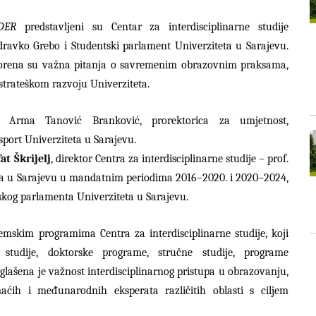
DER
predstavljeni su Centar za interdisciplinarne studije
Zdravko Grebo i Studentski parlament Univerziteta u Sarajevu.
vorena su važna pitanja o savremenim obrazovnim praksama,
strateškom razvoju Univerziteta.
. Arma Tanović Branković, prorektorica za umjetnost,
sport Univerziteta u Sarajevu.
fat Škrijelj
, direktor Centra za interdisciplinarne studije – prof.
eta u Sarajevu u mandatnim periodima 2016–2020. i 2020–2024,
tskog parlamenta Univerziteta u Sarajevu.
mskim programima Centra za interdisciplinarne studije, koji
e studije, doktorske programe, stručne studije, programe
Naglašena je važnost interdisciplinarnog pristupa u obrazovanju,
ćih i međunarodnih eksperata različitih oblasti s ciljem