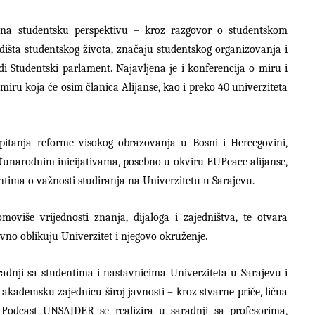
i na studentsku perspektivu – kroz razgovor o studentskom
išta studentskog života, značaju studentskog organizovanja i
 Studentski parlament. Najavljena je i konferencija o miru i
 miru koja će osim članica Alijanse, kao i preko 40 univerziteta
 pitanja reforme visokog obrazovanja u Bosni i Hercegovini,
đunarodnim inicijativama, posebno u okviru EUPeace alijanse,
ima o važnosti studiranja na Univerzitetu u Sarajevu.
oviše vrijednosti znanja, dijaloga i zajedništva, te otvara
vno oblikuju Univerzitet i njegovo okruženje.
adnji sa studentima i nastavnicima Univerziteta u Sarajevu i
 akademsku zajednicu široj javnosti – kroz stvarne priče, lična
u. Podcast UNSAJDER se realizira u saradnji sa profesorima,