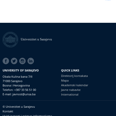
Univerzitet u Sarajevu
SOCIAL
LINKS
UNIVERSITY OF SARAJEVO
QUICK LINKS
Direktorij kontakata
Obala Kulina bana 7/II
Mapa
71000 Sarajevo
Akademski kalendar
Bosna i Hercegovina
Telefon: +387 33 56 51 00
Javne nabavke
E-mail: javnost@unsa.ba
International
© Univerzitet u Sarajevu
Footer
Kontakt
meni
Uvid javnosti i pristup informacijama