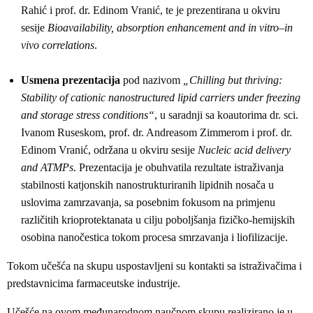
Rahić i prof. dr. Edinom Vranić, te je prezentirana u okviru
sesije
Bioavailability, absorption enhancement and in vitro–in
vivo correlations
.
Usmena prezentacija
pod nazivom
„Chilling but thriving:
Stability of cationic nanostructured lipid carriers under freezing
and storage stress conditions“
, u saradnji sa koautorima dr. sci.
Ivanom Ruseskom, prof. dr. Andreasom Zimmerom i prof. dr.
Edinom Vranić, održana u okviru sesije
Nucleic acid delivery
and ATMPs
. Prezentacija je obuhvatila rezultate istraživanja
stabilnosti katjonskih nanostrukturiranih lipidnih nosača u
uslovima zamrzavanja, sa posebnim fokusom na primjenu
različitih krioprotektanata u cilju poboljšanja fizičko-hemijskih
osobina nanočestica tokom procesa smrzavanja i liofilizacije.
Tokom učešća na skupu uspostavljeni su kontakti sa istraživačima i
predstavnicima farmaceutske industrije.
Učešće na ovom međunarodnom naučnom skupu realizirano je u