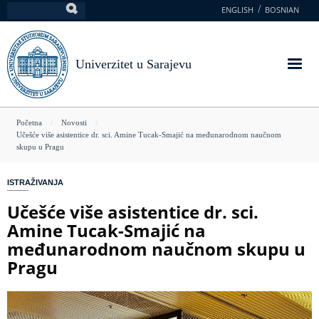
Skoči
ENGLISH
BOSNIAN
Pretraga
na
glavni
sadržaj
Univerzitet u Sarajevu
You
Početna
Novosti
Učešće više asistentice dr. sci. Amine Tucak-Smajić na međunarodnom naučnom
are
skupu u Pragu
here
ISTRAŽIVANJA
Učešće više asistentice dr. sci.
Amine Tucak-Smajić na
međunarodnom naučnom skupu u
Pragu