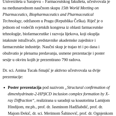
Univerziteta u Sarajevu – Farmaceutskog fakulteta, učestvovala je
na međunarodnom naučnom skupu
15th World Meeting on
Pharmaceutics, Biopharmaceutics and Pharmaceutical
Technology
, održanom u Pragu (Republika Češka). Riječ je o
jednom od vodećih svjetskih kongresa iz oblasti farmaceutske
tehnologije, biofarmaceutike i razvoja lijekova, koji okuplja
istaknute istraživače, predstavnike akademske zajednice i
farmaceutske industrije. Naučni skup je trajao tri i po dana i
obuhvatio je plenarna predavanja, usmene prezentacije i poster
sesije u okviru kojih je prezentirano 790 radova.
Dr. sci. Amina Tucak-Smajić je aktivno učestvovala sa dvije
prezentacije:
Poster prezentacija
pod nazivom
„Structural confirmation of
dimenhydrinate-2-HPβCD inclusion complex formation by X-
ray Diffraction“
, realizirana u saradnji sa koautorima Lamijom
Hindijom, mr.ph., prof. dr. Jasminom Hadžiabdić, prof. dr.
Majom Đekić, dr. sci. Merimom Šahinović, prof. dr. Ognjenkom