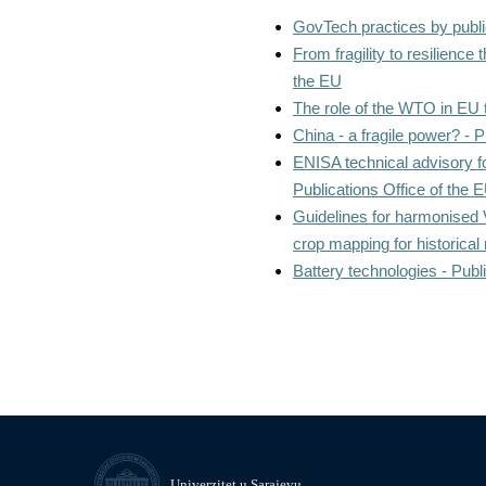
GovTech practices by public
From fragility to resilience 
the EU
The role of the WTO in EU t
China - a fragile power? - P
ENISA technical advisory 
Publications Office of the 
Guidelines for harmonised 
crop mapping for historical
Battery technologies - Publ
Univerzitet u Sarajevu