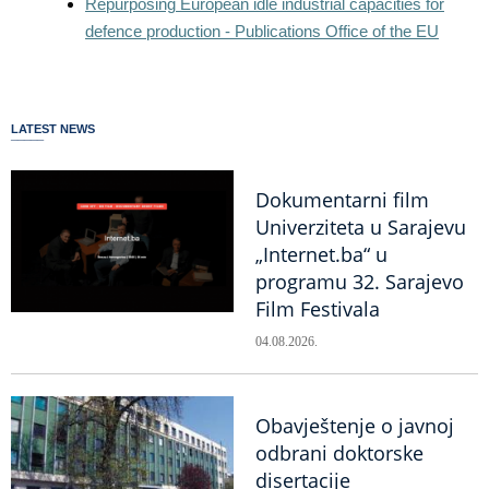
Repurposing European idle industrial capacities for
defence production - Publications Office of the EU
LATEST NEWS
Dokumentarni film
Univerziteta u Sarajevu
„Internet.ba“ u
programu 32. Sarajevo
Film Festivala
04.08.2026.
Obavještenje o javnoj
odbrani doktorske
disertacije