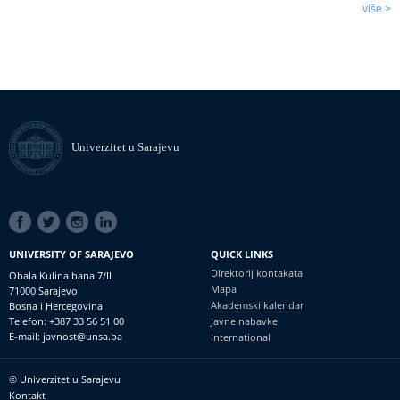
više >
Univerzitet u Sarajevu
SOCIAL
LINKS
UNIVERSITY OF SARAJEVO
QUICK LINKS
Direktorij kontakata
Obala Kulina bana 7/II
Mapa
71000 Sarajevo
Akademski kalendar
Bosna i Hercegovina
Telefon: +387 33 56 51 00
Javne nabavke
E-mail: javnost@unsa.ba
International
© Univerzitet u Sarajevu
Footer
Kontakt