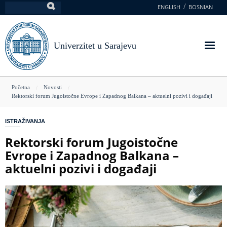
Skoči
ENGLISH
BOSNIAN
Pretraga
na
glavni
sadržaj
Univerzitet u Sarajevu
You
Početna
Novosti
Rektorski forum Jugoistočne Evrope i Zapadnog Balkana – aktuelni pozivi i događaji
are
here
ISTRAŽIVANJA
Rektorski forum Jugoistočne
Evrope i Zapadnog Balkana –
aktuelni pozivi i događaji