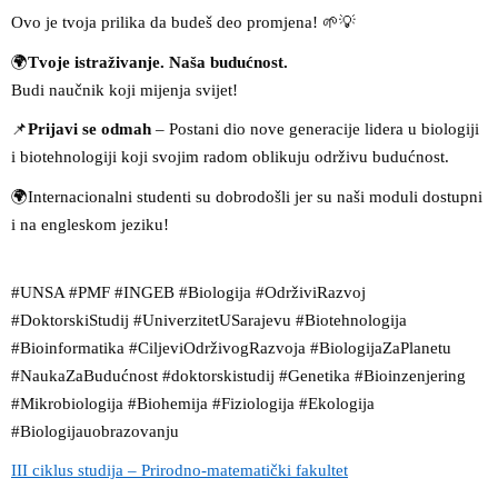
Ovo je tvoja prilika da budeš deo promjena!
🌱💡
🌍
Tvoje istraživanje. Naša budućnost.
Budi naučnik koji mijenja svijet!
📌
Prijavi se odmah
– Postani dio nove generacije lidera u biologiji
i biotehnologiji koji svojim radom oblikuju održivu budućnost.
🌍
Internacionalni studenti su dobrodošli jer su naši moduli dostupni
i na engleskom jeziku!
#UNSA #PMF #INGEB #Biologija #OdrživiRazvoj
#DoktorskiStudij #UniverzitetUSarajevu #Biotehnologija
#Bioinformatika #CiljeviOdrživogRazvoja #BiologijaZaPlanetu
#NaukaZaBudućnost #doktorskistudij #Genetika #Bioinzenjering
#Mikrobiologija #Biohemija #Fiziologija #Ekologija
#Biologijauobrazovanju
III ciklus studija – Prirodno-matematički fakultet