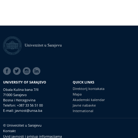
Univerzitet u Sarajevu
SOCIAL
LINKS
UNIVERSITY OF SARAJEVO
QUICK LINKS
Direktorij kontakata
Obala Kulina bana 7/II
Mapa
71000 Sarajevo
Akademski kalendar
Bosna i Hercegovina
Telefon: +387 33 56 51 00
Javne nabavke
E-mail: javnost@unsa.ba
International
© Univerzitet u Sarajevu
Footer
Kontakt
meni
Uvid javnosti i pristup informacijama