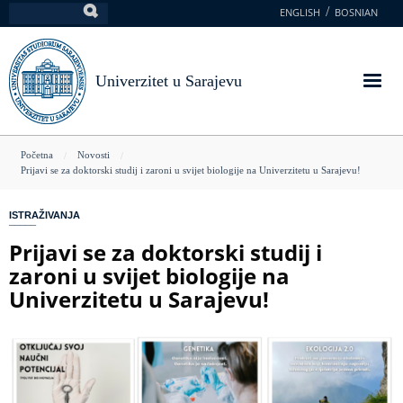
Skoči
ENGLISH
BOSNIAN
Pretraga
na
glavni
sadržaj
Univerzitet u Sarajevu
You
Početna
Novosti
Prijavi se za doktorski studij i zaroni u svijet biologije na Univerzitetu u Sarajevu!
are
here
ISTRAŽIVANJA
Prijavi se za doktorski studij i
zaroni u svijet biologije na
Univerzitetu u Sarajevu!