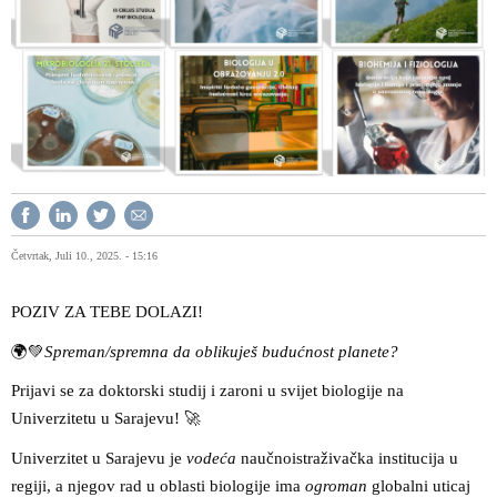
Četvrtak, Juli 10., 2025. - 15:16
POZIV ZA TEBE DOLAZI!
🌍💚
Spreman/spremna da oblikuješ budućnost planete?
Prijavi se za doktorski studij i zaroni u svijet biologije na
Univerzitetu u Sarajevu!
🚀
Univerzitet u Sarajevu je
vodeća
naučnoistraživačka institucija u
regiji, a njegov rad u oblasti biologije ima
ogroman
globalni uticaj