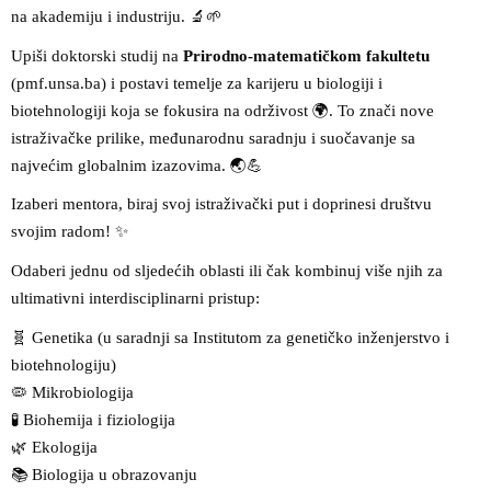
na akademiju i industriju.
🔬🌱
Upiši doktorski studij na
Prirodno-matematičkom fakultetu
(pmf.unsa.ba) i postavi temelje za karijeru u biologiji i
biotehnologiji koja se fokusira na održivost
🌍
. To znači nove
istraživačke prilike, međunarodnu saradnju i suočavanje sa
najvećim globalnim izazovima.
🌏💪
Izaberi mentora, biraj svoj istraživački put i doprinesi društvu
svojim radom!
✨
Odaberi jednu od sljedećih oblasti ili čak kombinuj više njih za
ultimativni interdisciplinarni pristup:
🧬
Genetika (u saradnji sa Institutom za genetičko inženjerstvo i
biotehnologiju)
🦠
Mikrobiologija
🧪
Biohemija i fiziologija
🌿
Ekologija
📚
Biologija u obrazovanju