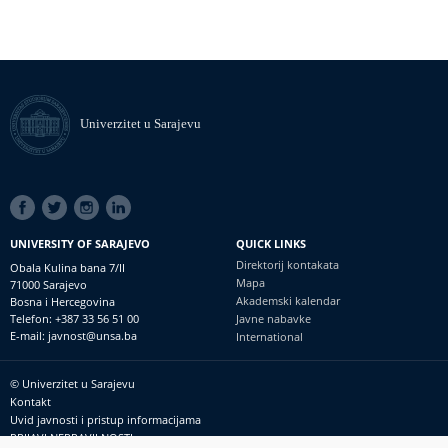
Univerzitet u Sarajevu
SOCIAL
LINKS
UNIVERSITY OF SARAJEVO
QUICK LINKS
Direktorij kontakata
Obala Kulina bana 7/II
Mapa
71000 Sarajevo
Akademski kalendar
Bosna i Hercegovina
Telefon: +387 33 56 51 00
Javne nabavke
E-mail: javnost@unsa.ba
International
© Univerzitet u Sarajevu
Footer
Kontakt
meni
Uvid javnosti i pristup informacijama
PRIJAVI NEPRAVILNOSTI