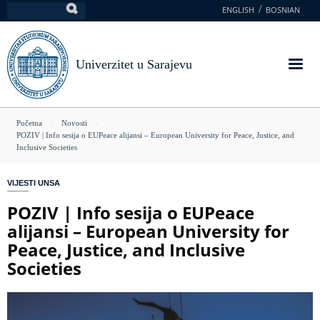
Skoči
ENGLISH
BOSNIAN
Pretraga
na
glavni
sadržaj
Univerzitet u Sarajevu
You
Početna
Novosti
POZIV | Info sesija o EUPeace alijansi – European University for Peace, Justice, and
are
Inclusive Societies
here
VIJESTI UNSA
POZIV | Info sesija o EUPeace
alijansi – European University for
Peace, Justice, and Inclusive
Societies