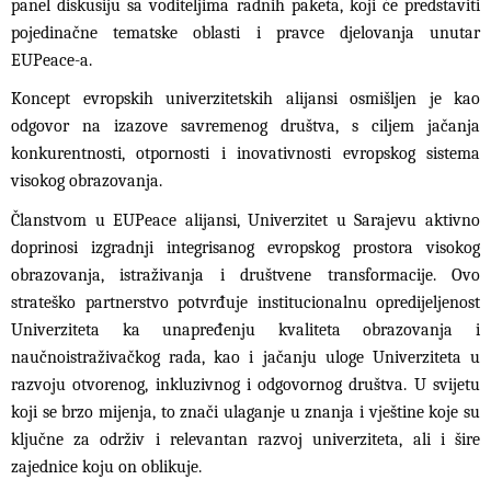
panel diskusiju sa voditeljima radnih paketa, koji će predstaviti
pojedinačne tematske oblasti i pravce djelovanja unutar
EUPeace-a.
Koncept evropskih univerzitetskih alijansi osmišljen je kao
odgovor na izazove savremenog društva, s ciljem jačanja
konkurentnosti, otpornosti i inovativnosti evropskog sistema
visokog obrazovanja.
Članstvom u EUPeace alijansi, Univerzitet u Sarajevu aktivno
doprinosi izgradnji integrisanog evropskog prostora visokog
obrazovanja, istraživanja i društvene transformacije. Ovo
strateško partnerstvo potvrđuje institucionalnu opredijeljenost
Univerziteta ka unapređenju kvaliteta obrazovanja i
naučnoistraživačkog rada, kao i jačanju uloge Univerziteta u
razvoju otvorenog, inkluzivnog i odgovornog društva. U svijetu
koji se brzo mijenja, to znači ulaganje u znanja i vještine koje su
ključne za održiv i relevantan razvoj univerziteta, ali i šire
zajednice koju on oblikuje.