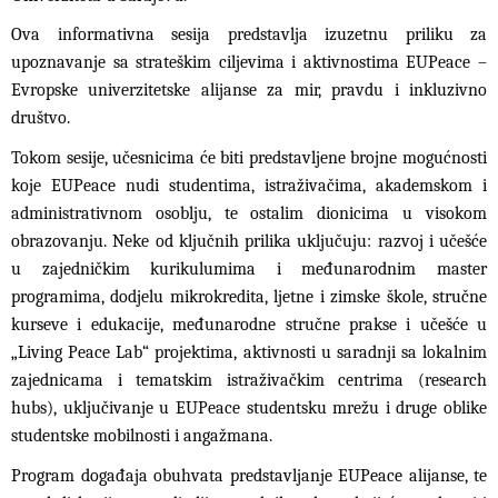
Ova informativna sesija predstavlja izuzetnu priliku za
upoznavanje sa strateškim ciljevima i aktivnostima EUPeace –
Evropske univerzitetske alijanse za mir, pravdu i inkluzivno
društvo.
Tokom sesije, učesnicima će biti predstavljene brojne mogućnosti
koje EUPeace nudi studentima, istraživačima, akademskom i
administrativnom osoblju, te ostalim dionicima u visokom
obrazovanju. Neke od ključnih prilika uključuju: razvoj i učešće
u zajedničkim kurikulumima i međunarodnim master
programima, dodjelu mikrokredita, ljetne i zimske škole, stručne
kurseve i edukacije, međunarodne stručne prakse i učešće u
„Living Peace Lab“ projektima, aktivnosti u saradnji sa lokalnim
zajednicama i tematskim istraživačkim centrima (research
hubs), uključivanje u EUPeace studentsku mrežu i druge oblike
studentske mobilnosti i angažmana.
Program događaja obuhvata predstavljanje EUPeace alijanse, te