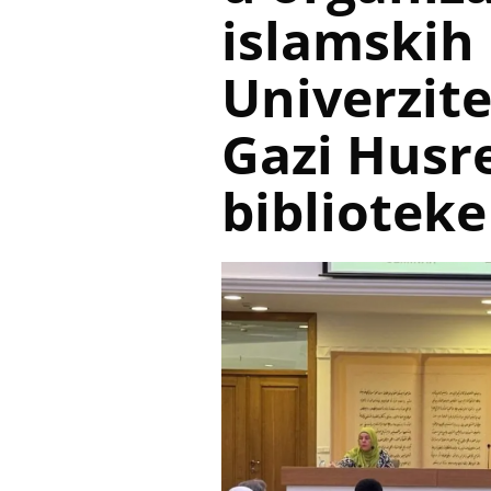
islamskih
Univerzit
Gazi Husr
biblioteke