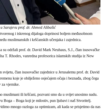
 u Sarajevu prof. dr. Ahmed Alibašić
otvorenog i iskrenog dijaloga doprinosi boljem međusobnom
među muslimanskih i kršćanskih učenjaka i zajednica.
su održali prof. dr. David Mark Neuhaus, S.J., član isusovačke
usha T. Rhodes, vanredna profesorica islamskih studija iz New
svijetu, član isusovačke zajednice u Jerusalemu prof. dr. David
remenu koje je obilježeno osjećajem očaja i beznađa, zbog čega
 za vjernike.
o muslimani ili kršćani, pozvani smo da u svijet unosimo nadu.
u Boga – Boga koji je milostiv, pun ljubavi i naš Stvoritelj.
dimo mnogo razloga za optimizam, ali kada se prisjetimo da nas