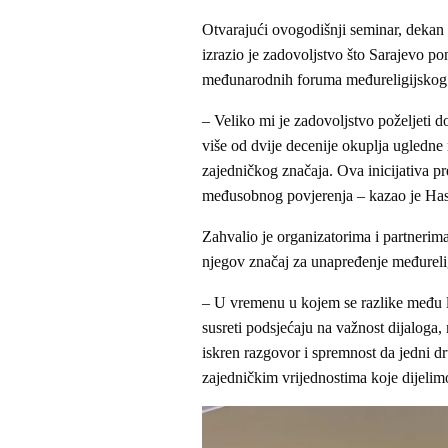
Otvarajući ovogodišnji seminar, dekan 
izrazio je zadovoljstvo što Sarajevo po
međunarodnih foruma međureligijskog 
– Veliko mi je zadovoljstvo poželjeti 
više od dvije decenije okuplja ugledn
zajedničkog značaja. Ova inicijativa pr
međusobnog povjerenja – kazao je Has
Zahvalio je organizatorima i partnerim
njegov značaj za unapređenje međureli
– U vremenu u kojem se razlike među lj
susreti podsjećaju na važnost dijalog
iskren razgovor i spremnost da jedni d
zajedničkim vrijednostima koje dijelim