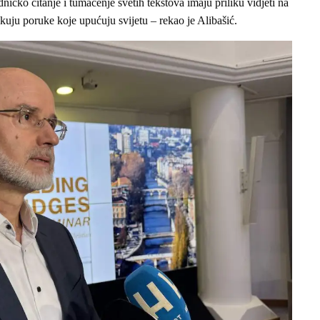
dničko čitanje i tumačenje svetih tekstova imaju priliku vidjeti na
blikuju poruke koje upućuju svijetu – rekao je Alibašić.