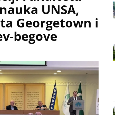
 nauka UNSA,
eta Georgetown i
ev-begove