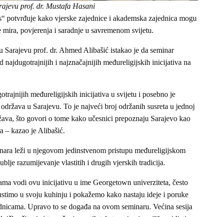
ajevu prof. dr. Mustafa Hasani
s“ potvrđuje kako vjerske zajednice i akademska zajednica mogu
e mira, povjerenja i saradnje u savremenom svijetu.
u Sarajevu prof. dr. Ahmed Alibašić istakao je da seminar
 najdugotrajnijih i najznačajnijih međureligijskih inicijativa na
trajnijih međureligijskih inicijativa u svijetu i posebno je
 održava u Sarajevu. To je najveći broj održanih susreta u jednoj
žava, što govori o tome kako učesnici prepoznaju Sarajevo kao
ra – kazao je Alibašić.
inara leži u njegovom jedinstvenom pristupu međureligijskom
lje razumijevanje vlastitih i drugih vjerskih tradicija.
ma vodi ovu inicijativu u ime Georgetown univerziteta, često
pustimo u svoju kuhinju i pokažemo kako nastaju ideje i poruke
ednicama. Upravo to se događa na ovom seminaru. Većina sesija