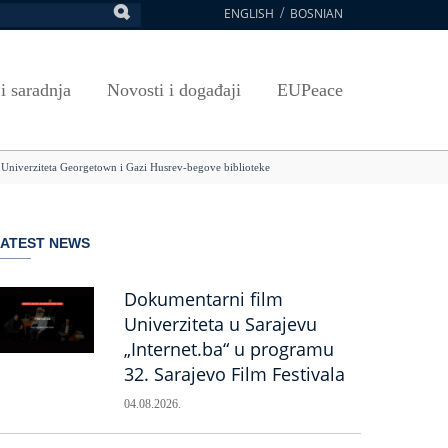
ENGLISH
BOSNIAN
retraga
Umjetnost, kultura i sport
Plan javnih nabavki
E-Prijava za ispite
oja UNSA
SAVRŠAVANJA
Izdavačka djelatnost
Osnovni elementi ugovora
Pristup informacijama
 i saradnja
Novosti i događaji
EUPeace
NSA
Publikacije
Javne nabavke organizacionih jedinica
 ravnopravnost UNSA
ismenost
Časopis Pregled
TRAIN
, Univerziteta Georgetown i Gazi Husrev-begove biblioteke
 ravnopravnost UNSA
ivotnog učenja
a na UNSA
LATEST NEWS
ernice
ditacija
Dokumentarni film
Univerziteta u Sarajevu
„Internet.ba“ u programu
32. Sarajevo Film Festivala
04.08.2026.