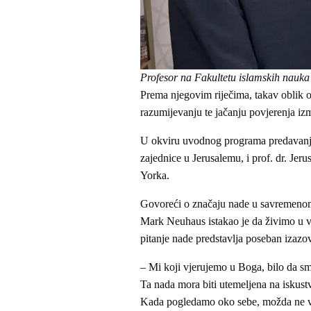
Profesor na Fakultetu islamskih nauka
Prema njegovim riječima, takav oblik 
razumijevanju te jačanju povjerenja iz
U okviru uvodnog programa predavanja 
zajednice u Jerusalemu, i prof. dr. Jer
Yorka.
Govoreći o značaju nade u savremenom 
Mark Neuhaus istakao je da živimo u v
pitanje nade predstavlja poseban izazov
– Mi koji vjerujemo u Boga, bilo da sm
Ta nada mora biti utemeljena na iskustv
Kada pogledamo oko sebe, možda ne vi