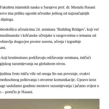
Fakulteta islamskih nauka u Sarajevu prof. dr. Mustafa Hasani
novo ima priliku ugostiti učesnike jednog od najznačajnijih
dijaloga.
dobrodošlicu učesnicima 24. seminara ‘Building Bridges’, koji već
e muslimanske i kršćanske učenjake u razgovorima o temama od
edstavlja dragocjen prostor susreta, učenja i izgradnje
ani.
a koji kontinuirano podržavaju održavanje seminara, ističući
gijskog razumijevanja na globalnom nivou.
udima često ističu više od onoga što nas povezuje, ovakvi
a, međusobnog poštovanja i otvorene komunikacije. Upravo kroz
ruge saslušamo gradimo mostove razumijevanja i jačamo svijest o
o – poručio je Hasani.