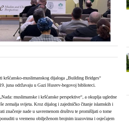
reti kršćansko-muslimanskog dijaloga „Building Bridges“
 19. juna održavaju u Gazi Husrev-begovoj biblioteci.
„Nada: muslimanske i kršćanske perspektive“, a okuplja ugledne
e zemalja svijeta. Kroz dijalog i zajedničko čitanje islamskih i
rati značenje nade u savremenom društvu te promišljati o tome
ponuditi u vremenu obilježenom brojnim izazovima i osjećajem