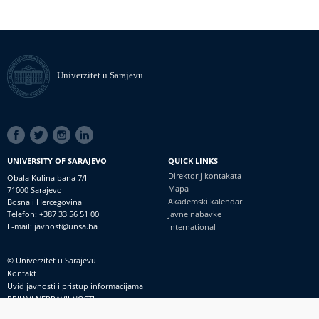
Univerzitet u Sarajevu
SOCIAL
LINKS
UNIVERSITY OF SARAJEVO
QUICK LINKS
Direktorij kontakata
Obala Kulina bana 7/II
Mapa
71000 Sarajevo
Akademski kalendar
Bosna i Hercegovina
Telefon: +387 33 56 51 00
Javne nabavke
E-mail: javnost@unsa.ba
International
© Univerzitet u Sarajevu
Footer
Kontakt
meni
Uvid javnosti i pristup informacijama
PRIJAVI NEPRAVILNOSTI
RSS