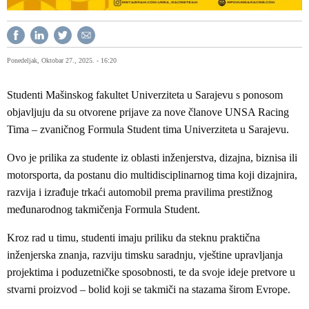
Ponedeljak, Oktobar 27., 2025. - 16:20
Studenti Mašinskog fakultet Univerziteta u Sarajevu s ponosom
objavljuju da su otvorene prijave za nove članove UNSA Racing
Tima – zvaničnog Formula Student tima Univerziteta u Sarajevu.
Ovo je prilika za studente iz oblasti inženjerstva, dizajna, biznisa ili
motorsporta, da postanu dio multidisciplinarnog tima koji dizajnira,
razvija i izrađuje trkaći automobil prema pravilima prestižnog
međunarodnog takmičenja Formula Student.
Kroz rad u timu, studenti imaju priliku da steknu praktična
inženjerska znanja, razviju timsku saradnju, vještine upravljanja
projektima i poduzetničke sposobnosti, te da svoje ideje pretvore u
stvarni proizvod – bolid koji se takmiči na stazama širom Evrope.