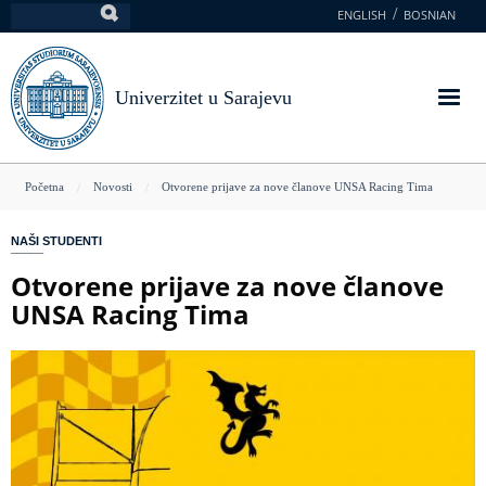
Skoči
ENGLISH
BOSNIAN
Pretraga
na
glavni
sadržaj
Univerzitet u Sarajevu
You
Početna
Novosti
Otvorene prijave za nove članove UNSA Racing Tima
are
NAŠI STUDENTI
here
Otvorene prijave za nove članove
UNSA Racing Tima