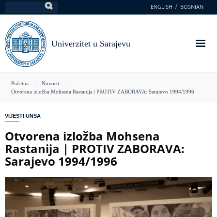
Skoči
ENGLISH
BOSNIAN
Pretraga
na
glavni
sadržaj
Univerzitet u Sarajevu
You
Početna
Novosti
Otvorena izložba Mohsena Rastanija | PROTIV ZABORAVA: Sarajevo 1994/1996
are
here
VIJESTI UNSA
Otvorena izložba Mohsena
Rastanija | PROTIV ZABORAVA:
Sarajevo 1994/1996