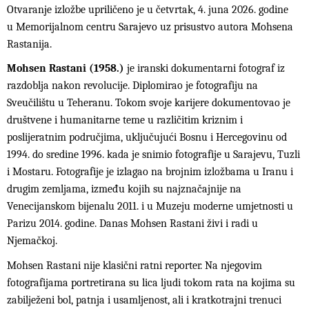
Otvaranje izložbe upriličeno je u četvrtak, 4. juna 2026. godine
u Memorijalnom centru Sarajevo uz prisustvo autora Mohsena
Rastanija.
Mohsen Rastani (1958.)
je iranski dokumentarni fotograf iz
razdoblja nakon revolucije. Diplomirao je fotografiju na
Sveučilištu u Teheranu. Tokom svoje karijere dokumentovao je
društvene i humanitarne teme u različitim kriznim i
poslijeratnim područjima, uključujući Bosnu i Hercegovinu od
1994. do sredine 1996. kada je snimio fotografije u Sarajevu, Tuzli
i Mostaru. Fotografije je izlagao na brojnim izložbama u Iranu i
drugim zemljama, između kojih su najznačajnije na
Venecijanskom bijenalu 2011. i u Muzeju moderne umjetnosti u
Parizu 2014. godine. Danas Mohsen Rastani živi i radi u
Njemačkoj.
Mohsen Rastani nije klasični ratni reporter. Na njegovim
fotografijama portretirana su lica ljudi tokom rata na kojima su
zabilježeni bol, patnja i usamljenost, ali i kratkotrajni trenuci