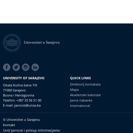
Univerzitet u Sarajevu
SOCIAL
LINKS
UNIVERSITY OF SARAJEVO
QUICK LINKS
Direktorij kontakata
Obala Kulina bana 7/II
Mapa
71000 Sarajevo
Akademski kalendar
Bosna i Hercegovina
Telefon: +387 33 56 51 00
Javne nabavke
E-mail: javnost@unsa.ba
International
© Univerzitet u Sarajevu
Footer
Kontakt
meni
Uvid javnosti i pristup informacijama