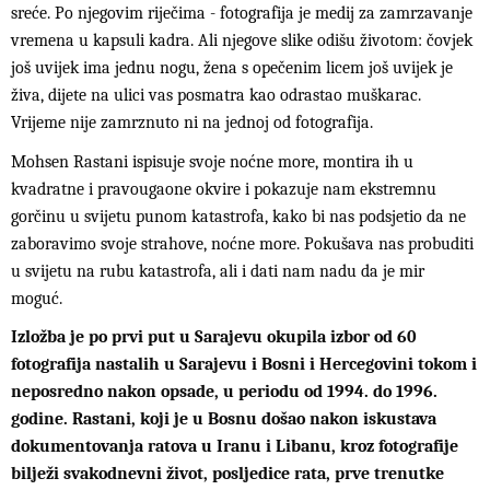
sreće. Po njegovim riječima - fotografija je medij za zamrzavanje
vremena u kapsuli kadra. Ali njegove slike odišu životom: čovjek
još uvijek ima jednu nogu, žena s opečenim licem još uvijek je
živa, dijete na ulici vas posmatra kao odrastao muškarac.
Vrijeme nije zamrznuto ni na jednoj od fotografija.
Mohsen Rastani ispisuje svoje noćne more, montira ih u
kvadratne i pravougaone okvire i pokazuje nam ekstremnu
gorčinu u svijetu punom katastrofa, kako bi nas podsjetio da ne
zaboravimo svoje strahove, noćne more. Pokušava nas probuditi
u svijetu na rubu katastrofa, ali i dati nam nadu da je mir
moguć.
Izložba je po prvi put u Sarajevu okupila izbor od 60
fotografija nastalih u Sarajevu i Bosni i Hercegovini tokom i
neposredno nakon opsade, u periodu od 1994. do 1996.
godine. Rastani, koji je u Bosnu došao nakon iskustava
dokumentovanja ratova u Iranu i Libanu, kroz fotografije
bilježi svakodnevni život, posljedice rata, prve trenutke