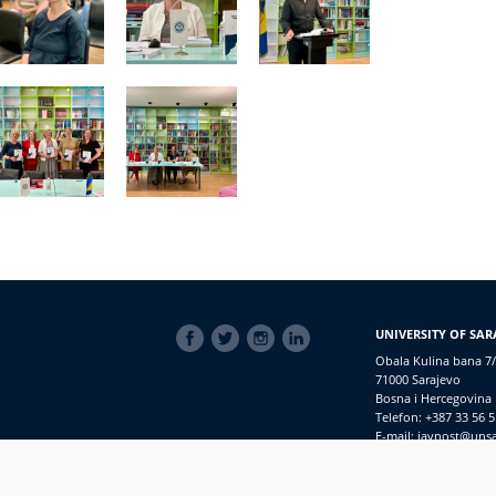
SOCIAL
UNIVERSITY OF SAR
LINKS
Obala Kulina bana 7/
71000 Sarajevo
Bosna i Hercegovina
Telefon: +387 33 56 5
E-mail: javnost@uns
macijama
PRIJAVI NEPRAVILNOSTI
RSS
prijavikorupciju@unsa.ba