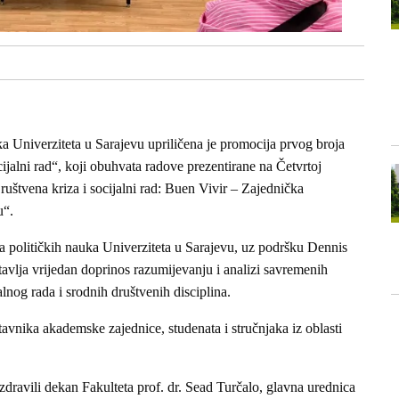
ka Univerziteta u Sarajevu upriličena je promocija prvog broja
ijalni rad“, koji obuhvata radove prezentirane na Četvrtoj
štvena kriza i socijalni rad: Buen Vivir – Zajednička
u“.
ta političkih nauka Univerziteta u Sarajevu, uz podršku Dennis
tavlja vrijedan doprinos razumijevanju i analizi savremenih
alnog rada i srodnih društvenih disciplina.
avnika akademske zajednice, studenata i stručnjaka iz oblasti
ravili dekan Fakulteta prof. dr. Sead Turčalo, glavna urednica