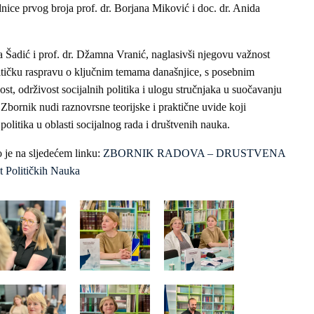
dnice prvog broja prof. dr. Borjana Miković i doc. dr. Anida
a Šadić i prof. dr. Džamna Vranić, naglasivši njegovu važnost
kritičku raspravu o ključnim temama današnjice, s posebnim
t, održivost socijalnih politika i ulogu stručnjaka u suočavanju
bornik nudi raznovrsne teorijske i praktične uvide koji
politika u oblasti socijalnog rada i društvenih nauka.
 je na sljedećem linku:
ZBORNIK RADOVA – DRUSTVENA
Političkih Nauka