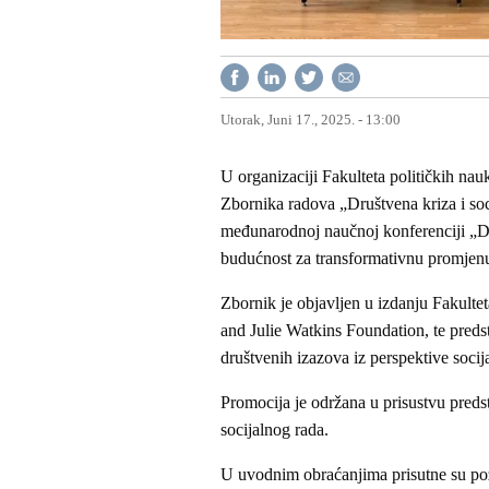
Utorak, Juni 17., 2025. - 13:00
U organizaciji Fakulteta političkih nau
Zbornika radova „Društvena kriza i soc
međunarodnoj naučnoj konferenciji „Dru
budućnost za transformativnu promjen
Zbornik je objavljen u izdanju Fakulte
and Julie Watkins Foundation, te preds
društvenih izazova iz perspektive socij
Promocija je održana u prisustvu predst
socijalnog rada.
U uvodnim obraćanjima prisutne su pozd