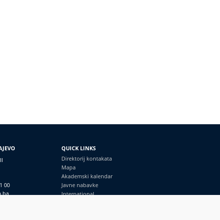
AJEVO
QUICK LINKS
Direktorij kontakata
II
Mapa
Akademski kalendar
1 00
Javne nabavke
a.ba
International