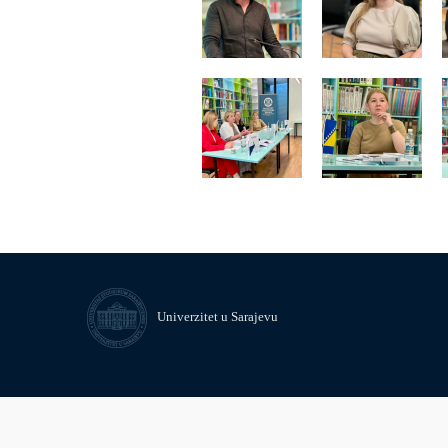
Univerzitet u Sarajevu
© Univerzitet u Sarajevu
Kontakt
Uvid javnosti i pristup infor