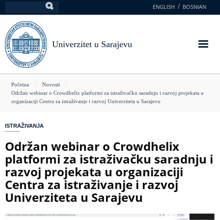
Skoči
ENGLISH
BOSNIAN
Pretraga
na
glavni
sadržaj
Univerzitet u Sarajevu
You
Početna
Novosti
Održan webinar o Crowdhelix platformi za istraživačku saradnju i razvoj projekata u
are
organizaciji Centra za istraživanje i razvoj Univerziteta u Sarajevu
here
ISTRAŽIVANJA
Održan webinar o Crowdhelix
platformi za istraživačku saradnju i
razvoj projekata u organizaciji
Centra za istraživanje i razvoj
Univerziteta u Sarajevu