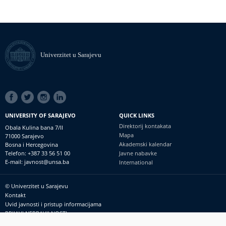
Univerzitet u Sarajevu
SOCIAL
LINKS
UNIVERSITY OF SARAJEVO
QUICK LINKS
Direktorij kontakata
Obala Kulina bana 7/II
Mapa
71000 Sarajevo
Akademski kalendar
Bosna i Hercegovina
Telefon: +387 33 56 51 00
Javne nabavke
E-mail: javnost@unsa.ba
International
© Univerzitet u Sarajevu
Footer
Kontakt
meni
Uvid javnosti i pristup informacijama
PRIJAVI NEPRAVILNOSTI
RSS