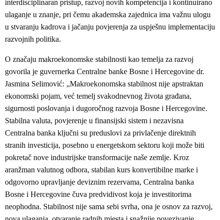
interdisciplinaran pristup, razvoj novih kompetencija i kontinuirano
ulaganje u znanje, pri čemu akademska zajednica ima važnu ulogu
u stvaranju kadrova i jačanju povjerenja za uspješnu implementaciju
razvojnih politika.
O značaju makroekonomske stabilnosti kao temelja za razvoj
govorila je guvernerka Centralne banke Bosne i Hercegovine dr.
Jasmina Selimović: „Makroekonomska stabilnost nije apstraktan
ekonomski pojam, već temelj svakodnevnog života građana,
sigurnosti poslovanja i dugoročnog razvoja Bosne i Hercegovine.
Stabilna valuta, povjerenje u finansijski sistem i nezavisna
Centralna banka ključni su preduslovi za privlačenje direktnih
stranih investicija, posebno u energetskom sektoru koji može biti
pokretač nove industrijske transformacije naše zemlje. Kroz
aranžman valutnog odbora, stabilan kurs konvertibilne marke i
odgovorno upravljanje deviznim rezervama, Centralna banka
Bosne i Hercegovine čuva predvidivost koja je investitorima
neophodna. Stabilnost nije sama sebi svrha, ona je osnov za razvoj,
nova ulaganja, otvaranje radnih mjesta i snažnije povezivanje