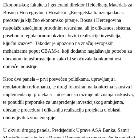
Ekonomskog fakulteta i generalni direktor Heidelberg Materials za
Bosnu i Hercegovinu i Hrvatsku: „Energetska tranzicija danas
predstavlja ključno ekonomsko pitanje. Bosna i Hercegovina
raspolaže značajnim prirodnim resursima, ali je efikasnost sistema,
posebno u regulatornom okviru i brzini realizacije investicija,
ključni izazov“. Također je upozorio na značaj evropskih
mehanizama poput CBAM-a, koji dodatno naglašavaju potrebu za
ubrzanom transformacijom kako bi se očuvala konkurentnost
domaće industrije.
Kroz dva panela – prvi posvećen politikama, upravljanju i
regulatornim reformama, te drugi fokusiran na konkretna iskustva i
implementaciju projekata – učesnici su razmijenili znanja i iskustva,
te ponudili preporuke za unapređenje investicijskog ambijenta,
ubrzanje procedura i efikasniju realizaciju projekata u oblasti
obnovljivih izvora energije.
U okviru drugog panela, Predsjednik Uprave ASA Banka, Samir
Mustafic naglasio je da Bosna i Hercegovina mora snažnije podržati