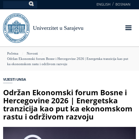
Skoči
ENGLISH
BOSNIAN
Pretraga
na
glavni
sadržaj
Univerzitet u Sarajevu
You
Početna
Novosti
Održan Ekonomski forum Bosne i Hercegovine 2026 | Energetska tranzicija kao put
are
ka ekonomskom rastu i održivom razvoju
here
VIJESTI UNSA
Održan Ekonomski forum Bosne i
Hercegovine 2026 | Energetska
tranzicija kao put ka ekonomskom
rastu i održivom razvoju