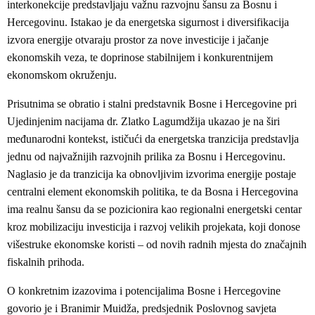
interkonekcije predstavljaju važnu razvojnu šansu za Bosnu i
Hercegovinu. Istakao je da energetska sigurnost i diversifikacija
izvora energije otvaraju prostor za nove investicije i jačanje
ekonomskih veza, te doprinose stabilnijem i konkurentnijem
ekonomskom okruženju.
Prisutnima se obratio i stalni predstavnik Bosne i Hercegovine pri
Ujedinjenim nacijama dr. Zlatko Lagumdžija ukazao je na širi
međunarodni kontekst, ističući da energetska tranzicija predstavlja
jednu od najvažnijih razvojnih prilika za Bosnu i Hercegovinu.
Naglasio je da tranzicija ka obnovljivim izvorima energije postaje
centralni element ekonomskih politika, te da Bosna i Hercegovina
ima realnu šansu da se pozicionira kao regionalni energetski centar
kroz mobilizaciju investicija i razvoj velikih projekata, koji donose
višestruke ekonomske koristi – od novih radnih mjesta do značajnih
fiskalnih prihoda.
O konkretnim izazovima i potencijalima Bosne i Hercegovine
govorio je i Branimir Muidža, predsjednik Poslovnog savjeta