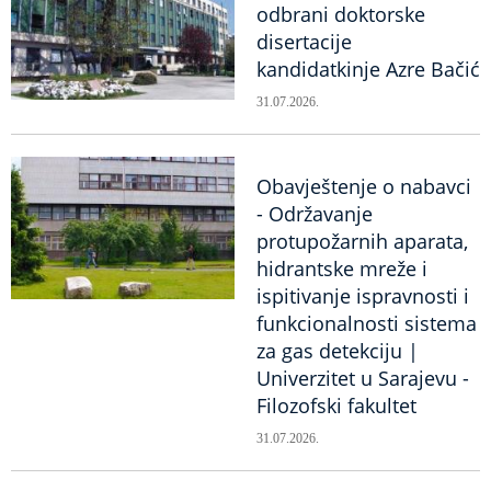
odbrani doktorske
disertacije
kandidatkinje Azre Bačić
31.07.2026.
Obavještenje o nabavci
- Održavanje
protupožarnih aparata,
hidrantske mreže i
ispitivanje ispravnosti i
funkcionalnosti sistema
za gas detekciju |
Univerzitet u Sarajevu -
Filozofski fakultet
31.07.2026.