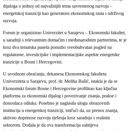
dijaloga o jednoj od najvažnijih tema savremenog razvoja –
energetskoj tranziciji kao generatoru ekonomskog rasta i održivog
razvoja.
Forum je organizirao Univerzitet u Sarajevu – Ekonomski fakultet,
u saradnji s relevantnim domaćim i međunarodnim partnerima, te je
kroz dva tematska panela ponudio sveobuhvatan pogled na
regulatorne, investicijske i implementacijske aspekte energetske
tranzicije u Bosni i Hercegovini.
U uvodnom obraćanju, dekanesa Ekonomskog fakulteta
Univerziteta u Sarajevu, prof. dr. Meliha Bašić, istakla je da se
Ekonomski forum Bosne i Hercegovine profilirao kao ključna
platforma za ekonomski dijalog i povezivanje znanja, prakse i
donosilaca odluka. Posebno je naglasila ulogu obrazovnih
institucija u energetskoj tranziciji, ističući da, uz prenos znanja,
aktivno doprinose razvoju rješenja kroz saradnju s realnim
sektorom. Dodala je da ova transformacija zahtijeva