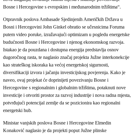
Bosne i Hercegovine s evropskim i međunarodnim tržištima“.
Otpravnik poslova Ambasade Sjedinjenih Američkih Država u
Bosni i Hercegovini John Ginkel obratio se učesnicima Foruma
putem video poruke, izražavajući optimizam u pogledu energetske
budućnosti Bosne i Hercegovine i njenog ekonomskog razvoja.
Istakao je da pouzdana i dostupna energija predstavlja osnov
dugoročnog rasta, te naglasio značaj projekta Južne interkonekcije
kao strateškog iskoraka ka većoj energetskoj sigurnosti,
diversifikaciji izvora i jačanju investicijskog povjerenja. Kako je
naveo, ovaj projekat će doprinijeti povezivanju Bosne i
Hercegovine s regionalnim i globalnim tržištima, potaknuti nove
investicije i otvoriti prostor za razvoj industrije i nova radna mjesta,
potvrđujući potencijal zemlje da se pozicionira kao regionalni
energetski hub.
Ministar vanjskih poslova Bosne i Hercegovine Elmedin
Konaković naglasio je da projekti poput Južne plinske