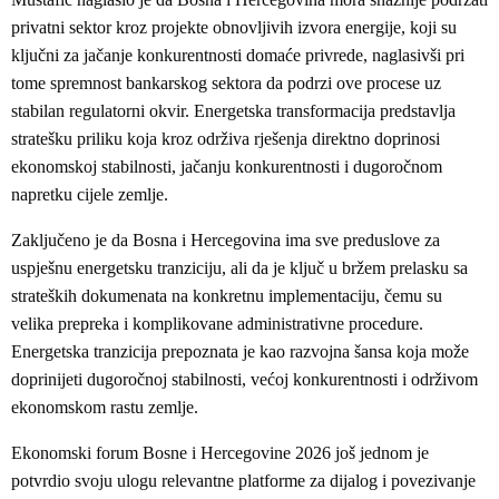
privatni sektor kroz projekte obnovljivih izvora energije, koji su
ključni za jačanje konkurentnosti domaće privrede, naglasivši pri
tome spremnost bankarskog sektora da podrzi ove procese uz
stabilan regulatorni okvir. Energetska transformacija predstavlja
stratešku priliku koja kroz održiva rješenja direktno doprinosi
ekonomskoj stabilnosti, jačanju konkurentnosti i dugoročnom
napretku cijele zemlje.
Zaključeno je da Bosna i Hercegovina ima sve preduslove za
uspješnu energetsku tranziciju, ali da je ključ u bržem prelasku sa
strateških dokumenata na konkretnu implementaciju, čemu su
velika prepreka i komplikovane administrativne procedure.
Energetska tranzicija prepoznata je kao razvojna šansa koja može
doprinijeti dugoročnoj stabilnosti, većoj konkurentnosti i održivom
ekonomskom rastu zemlje.
Ekonomski forum Bosne i Hercegovine 2026 još jednom je
potvrdio svoju ulogu relevantne platforme za dijalog i povezivanje