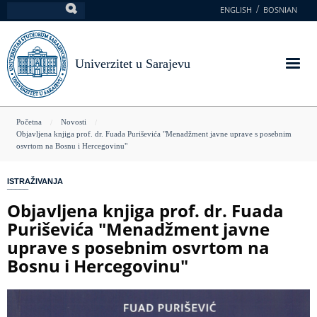
Skoči
ENGLISH
BOSNIAN
Pretraga
na
glavni
sadržaj
Univerzitet u Sarajevu
You
Početna
Novosti
Objavljena knjiga prof. dr. Fuada Puriševića "Menadžment javne uprave s posebnim
are
osvrtom na Bosnu i Hercegovinu"
here
ISTRAŽIVANJA
Objavljena knjiga prof. dr. Fuada
Puriševića "Menadžment javne
uprave s posebnim osvrtom na
Bosnu i Hercegovinu"