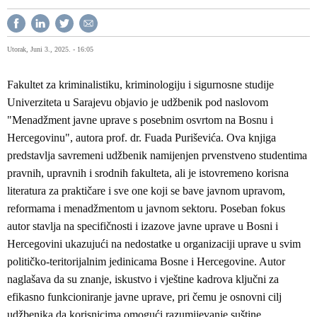
Utorak, Juni 3., 2025. - 16:05
Fakultet za kriminalistiku, kriminologiju i sigurnosne studije
Univerziteta u Sarajevu objavio je udžbenik pod naslovom
"Menadžment javne uprave s posebnim osvrtom na Bosnu i
Hercegovinu", autora prof. dr. Fuada Puriševića. Ova knjiga
predstavlja savremeni udžbenik namijenjen prvenstveno studentima
pravnih, upravnih i srodnih fakulteta, ali je istovremeno korisna
literatura za praktičare i sve one koji se bave javnom upravom,
reformama i menadžmentom u javnom sektoru. Poseban fokus
autor stavlja na specifičnosti i izazove javne uprave u Bosni i
Hercegovini ukazujući na nedostatke u organizaciji uprave u svim
političko-teritorijalnim jedinicama Bosne i Hercegovine. Autor
naglašava da su znanje, iskustvo i vještine kadrova ključni za
efikasno funkcioniranje javne uprave, pri čemu je osnovni cilj
udžbenika da korisnicima omogući razumijevanje suštine