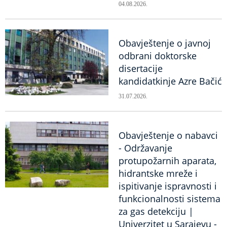
04.08.2026.
Obavještenje o javnoj
odbrani doktorske
disertacije
kandidatkinje Azre Bačić
31.07.2026.
Obavještenje o nabavci
- Održavanje
protupožarnih aparata,
hidrantske mreže i
ispitivanje ispravnosti i
funkcionalnosti sistema
za gas detekciju |
Univerzitet u Sarajevu -