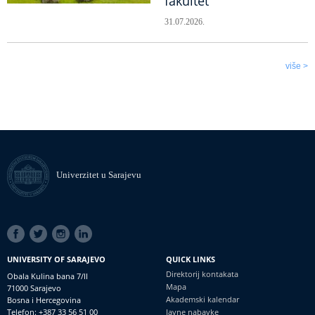
fakultet
31.07.2026.
više >
Univerzitet u Sarajevu
SOCIAL
LINKS
UNIVERSITY OF SARAJEVO
QUICK LINKS
Direktorij kontakata
Obala Kulina bana 7/II
Mapa
71000 Sarajevo
Akademski kalendar
Bosna i Hercegovina
Telefon: +387 33 56 51 00
Javne nabavke