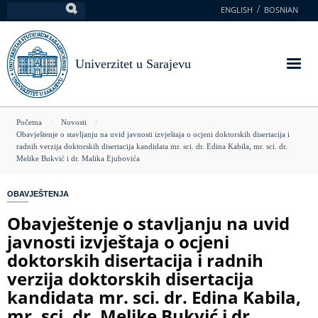
Skoči
ENGLISH
BOSNIAN
Pretraga
na
glavni
sadržaj
Univerzitet u Sarajevu
You
Početna
Novosti
Obavještenje o stavljanju na uvid javnosti izvještaja o ocjeni doktorskih disertacija i
are
radnih verzija doktorskih disertacija kandidata mr. sci. dr. Edina Kabila, mr. sci. dr.
Melike Bukvić i dr. Malika Ejubovića
here
OBAVJEŠTENJA
Obavještenje o stavljanju na uvid
javnosti izvještaja o ocjeni
doktorskih disertacija i radnih
verzija doktorskih disertacija
kandidata mr. sci. dr. Edina Kabila,
mr. sci. dr. Melike Bukvić i dr.