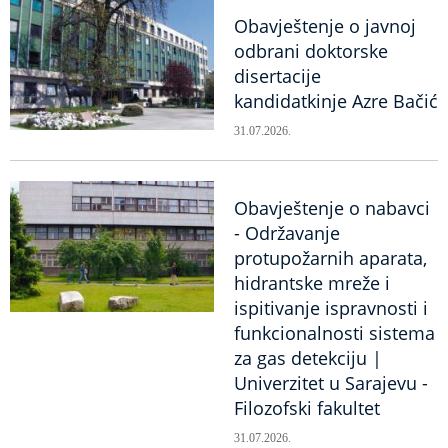
Obavještenje o javnoj
odbrani doktorske
disertacije
kandidatkinje Azre Bačić
31.07.2026.
Obavještenje o nabavci
- Održavanje
protupožarnih aparata,
hidrantske mreže i
ispitivanje ispravnosti i
funkcionalnosti sistema
za gas detekciju |
Univerzitet u Sarajevu -
Filozofski fakultet
31.07.2026.