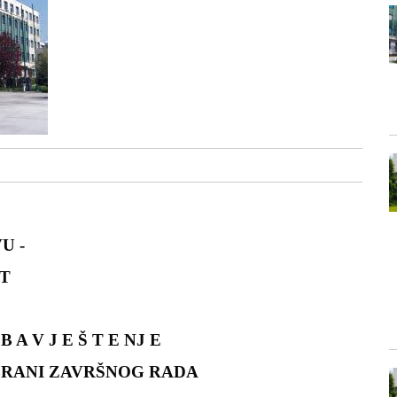
U -
T
B A V J E Š T E NJ E
BRANI ZAVRŠNOG RADA