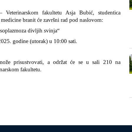
– Veterinarskom fakultetu
Asja Bubić
, studentica
e medicine
branit će završni rad pod naslovom:
soplazmoza divljih svinja
“
025. godine (utorak) u 10:00 sati.
može prisustvovati, a održat će se u
sali
210
na
inarskom fakultetu.