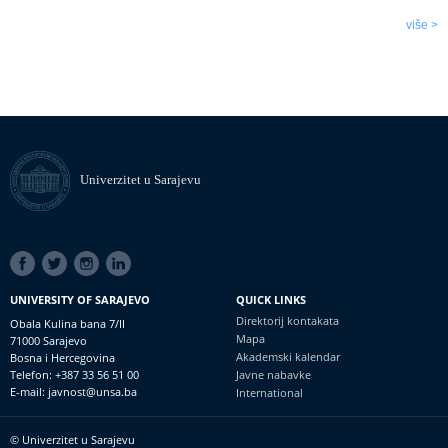
više >
Univerzitet u Sarajevu
SOCIAL
LINKS
UNIVERSITY OF SARAJEVO
QUICK LINKS
Direktorij kontakata
Obala Kulina bana 7/II
Mapa
71000 Sarajevo
Akademski kalendar
Bosna i Hercegovina
Telefon: +387 33 56 51 00
Javne nabavke
E-mail: javnost@unsa.ba
International
© Univerzitet u Sarajevu
Footer