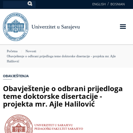
Skoči
ENGLISH
BOSNIAN
Pretraga
na
glavni
sadržaj
Univerzitet u Sarajevu
You
Početna
Novosti
Obavještenje o odbrani prijedloga teme doktorske disertacije - projekta mr. Ajle
are
Halilović
here
OBAVJEŠTENJA
Obavještenje o odbrani prijedloga
teme doktorske disertacije -
projekta mr. Ajle Halilović