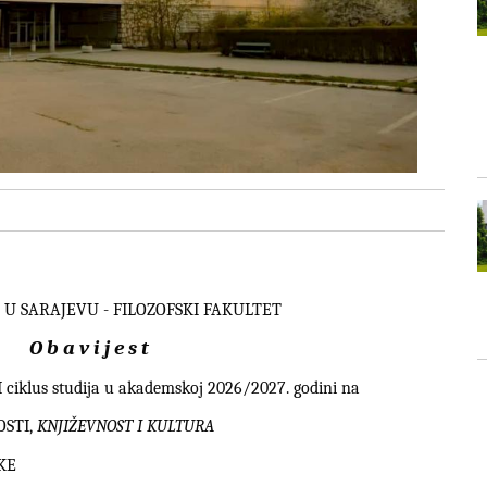
 U SARAJEVU - FILOZOFSKI FAKULTET
O b a v i j e s t
II ciklus studija u akademskoj 2026/2027. godini na
OSTI,
KNJIŽEVNOST I KULTURA
KE