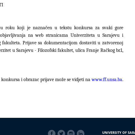
TI
u roku koji je naznačen u tekstu konkursa za svaki gore
objavljivanja na web stranicama Univerziteta u Sarajevu i
g fakulteta. Prijave sa dokumentacijom dostaviti u zatvorenoj
itet u Sarajevu - Filozofski fakultet, ulica Franje Račkog br.1,
 konkursa i obrazac prijave može se vidjeti na
www.ff.unsa.ba
.
SOCIAL
UNIVERSITY OF SAR