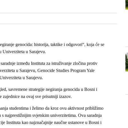
ranje genocida: historija, taktike i odgovori“, koja će se
u Univerziteta u Sarajevu.
aradnje između Instituta za istraživanje zločina protiv
erziteta u Sarajevu, Genocide Studies Program Yale
Univerziteta u Sarajevu.
gled, savremene strategije negiranja genocida u Bosni i
zajednice na ovaj sve prisutniji izazov.
anja studentima i želimo da kroz ovu aktivnost približimo
 s najprestižnijim svjetskim univerzitetima. Ova saradnja
je Instituta kao najznačajnije naučne ustanove u Bosni i