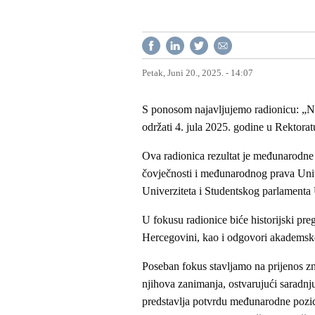
Petak, Juni 20., 2025. - 14:07
S ponosom najavljujemo radionicu: „Negi
održati 4. jula 2025. godine u Rektorat
Ova radionica rezultat je međunarodne s
čovječnosti i međunarodnog prava Univ
Univerziteta i Studentskog parlamenta 
U fokusu radionice biće historijski pre
Hercegovini, kao i odgovori akademske 
Poseban fokus stavljamo na prijenos zn
njihova zanimanja, ostvarujući saradnju
predstavlja potvrdu međunarodne pozici