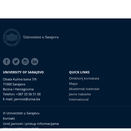
Univerzitet u Sarajevu
SOCIAL
LINKS
UNIVERSITY OF SARAJEVO
QUICK LINKS
Direktorij kontakata
Obala Kulina bana 7/II
Mapa
71000 Sarajevo
Akademski kalendar
Bosna i Hercegovina
Telefon: +387 33 56 51 00
Javne nabavke
E-mail: javnost@unsa.ba
International
© Univerzitet u Sarajevu
Footer
Kontakt
meni
Uvid javnosti i pristup informacijama
PRIJAVI NEPRAVILNOSTI