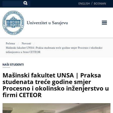
Skoči
ENGLISH
BOSNIAN
Pretraga
na
glavni
sadržaj
Univerzitet u Sarajevu
You
Početna
Novosti
Mašinski fakultet UNSA | Praksa studenata treće godine smjer Procesno i okolinsko
are
inženjerstvo u firmi CETEOR
here
NAŠI STUDENTI
Mašinski fakultet UNSA | Praksa
studenata treće godine smjer
Procesno i okolinsko inženjerstvo u
firmi CETEOR