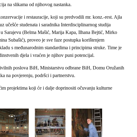
cija na slikama od njihovog nastanka.
onzervacije i restauracije, koji su predvodili mr. konz.-rest. Ajla
uz učešće studenata i saradnika Interdisciplinarnog studija
ta u Sarajevu (Belma Mašić, Marija Kapa, Ilhana Bejtić, Mirko
Amina Subašić), proveo je sve faze postupka korištenjem
skladu s međunarodnim standardima i principima struke. Time je
stvenih djela i vraćen je njihov puni potencijal.
 civilnih poslova BiH, Ministarstvu odbrane BiH, Domu Oružanih
a na povjerenju, podršci i partnerstvu.
m projektima koji će i dalje doprinositi očuvanju kulturne