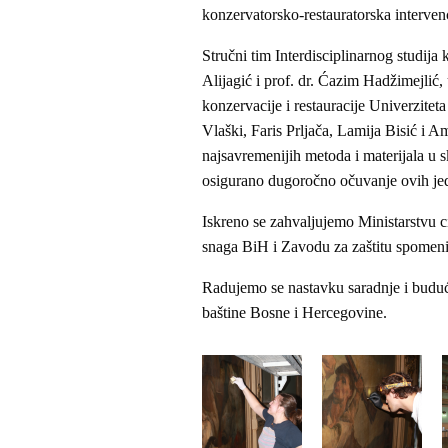
konzervatorsko-restauratorska interven
Stručni tim Interdisciplinarnog studija k
Alijagić i prof. dr. Ćazim Hadžimejlić, 
konzervacije i restauracije Univerzite
Vlaški, Faris Prljača, Lamija Bisić i 
najsavremenijih metoda i materijala u 
osigurano dugoročno očuvanje ovih jedin
Iskreno se zahvaljujemo Ministarstvu
snaga BiH i Zavodu za zaštitu spomenik
Radujemo se nastavku saradnje i budući
baštine Bosne i Hercegovine.