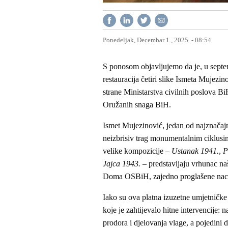
Ponedeljak, Decembar 1., 2025. - 08:54
S ponosom objavljujemo da je, u septem
restauracija četiri slike Ismeta Mujez
strane Ministarstva civilnih poslova 
Oružanih snaga BiH.
Ismet Mujezinović, jedan od najznačajn
neizbrisiv trag monumentalnim ciklusi
velike kompozicije –
Ustanak 1941.
,
P
Jajca 1943.
– predstavljaju vrhunac na
Doma OSBiH, zajedno proglašene na
Iako su ova platna izuzetne umjetničke i
koje je zahtijevalo hitne intervencije: n
prodora i djelovanja vlage, a pojedini d