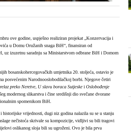
bru ove godine, uspješno realiziran projekat „Konzervacija i
inovića u Domu Oružanih snaga BiH“, finansiran od
BiH, uz izuzetnu saradnju sa Ministarstvom odbrane BiH i Domom
ijih bosanskohercegovačkih umjetnika 20. stoljeća, ostavio je
ma posvećenim Narodnooslobodilačkoj borbi. Njegove četiri
relaz preko Neretve
,
U slavu boraca Sutjeske
i
Oslobođenje
šeg modernog slikarstva i čine središnji dio svečane dvorane
cionalnim spomenikom BiH.
 historijske vrijednosti, dugi niz godina nalazila su se u stanju
aslage nečistoća skrivale su kompozicije, vidljivi su bili tragovi
ijelovi oslikanog sloja bili su ugroženi. Ovo je bila prva