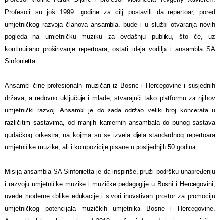
Profesori su još 1999. godine za cilj postavili da repertoar, pored
umjetničkog razvoja članova ansambla, bude i u službi otvaranja novih
pogleda na umjetničku muziku za ovdašnju publiku, što će, uz
kontinuirano proširivanje repertoara, ostati ideja vodilja i ansambla SA
Sinfonietta.
Ansambl čine profesionalni muzičari iz Bosne i Hercegovine i susjednih
država, a redovno uključuje i mlade, stvarajući tako platformu za njihov
umjetnički razvoj. Ansambl je do sada održao veliki broj koncerata u
različitim sastavima, od manjih kamernih ansambala do punog sastava
gudačkog orkestra, na kojima su se izvela djela standardnog repertoara
umjetničke muzike, ali i kompozicije pisane u posljednjih 50 godina.
Misija ansambla SA Sinfonietta je da inspiriše, pruži podršku unapređenju
i razvoju umjetničke muzike i muzičke pedagogije u Bosni i Hercegovini,
uvede moderne oblike edukacije i stvori inovativan prostor za promociju
umjetničkog potencijala muzičkih umjetnika Bosne i Hercegovine.