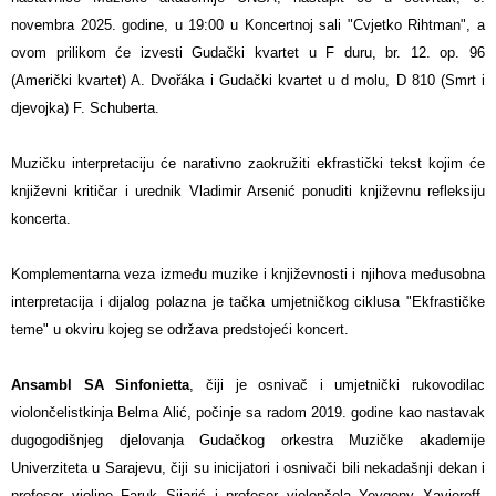
novembra 2025. godine, u 19:00 u Koncertnoj sali "Cvjetko Rihtman", a
ovom prilikom će izvesti Gudački kvartet u F duru, br. 12. op. 96
(Američki kvartet) A. Dvořáka i Gudački kvartet u d molu, D 810 (Smrt i
djevojka) F. Schuberta.
Muzičku interpretaciju će narativno zaokružiti ekfrastički tekst kojim će
književni kritičar i urednik Vladimir Arsenić ponuditi književnu refleksiju
koncerta.
Komplementarna veza između muzike i književnosti i njihova međusobna
interpretacija i dijalog polazna je tačka umjetničkog ciklusa "Ekfrastičke
teme" u okviru kojeg se održava predstojeći koncert.
Ansambl SA Sinfonietta
, čiji je osnivač i umjetnički rukovodilac
violončelistkinja Belma Alić, počinje sa radom 2019. godine kao nastavak
dugogodišnjeg djelovanja Gudačkog orkestra Muzičke akademije
Univerziteta u Sarajevu, čiji su inicijatori i osnivači bili nekadašnji dekan i
profesor violine Faruk Sijarić i profesor violončela Yevgeny Xaviereff.