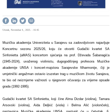
Utorak, Novembar 4., 2025. - 16:45
Muzička akademija Univerziteta u Sarajevu sa zadovoljstvom najavljuje
Koncertnu sezonu 2025/26, koju će otvoriti Gudački kvartet SA
Sinfonietta (aMAS) koncertom sjećanja na prof. Dževada Šabanagića
(1945-2024), uvaženog violinistu, dugogodišnjeg profesora Muzičke
akademije UNSA i koncert-majstora Sarajevske filharmonije, čiji je
umjetnički angažman ostavio izuzetan trag u muzičkom životu Sarajeva,
te bio od neizmjerne važnosti u njegovom očuvanju za vrijeme opsade
grada (1992-1995).
Gudački kvartet SA Sinfonietta, koji čine Alma Dizdar (violina), Tamara
Arsovski (violina), Aida Deljkić (viola) i Belma Alić (violončelo),
nastavnice Muzičke akademije UNSA, nastupit će u četvrtak, 6.