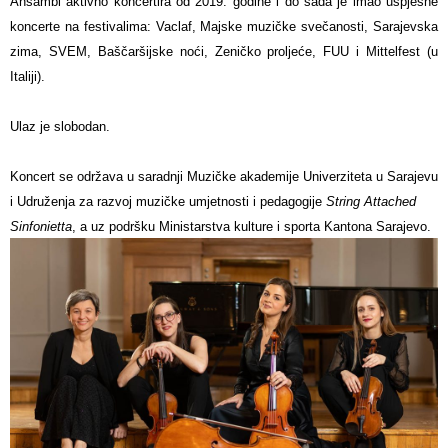
Ansambl aktivno koncertira od 2019. godine i do sada je imao uspješne
koncerte na festivalima: Vaclaf, Majske muzičke svečanosti, Sarajevska
zima, SVEM, Baščaršijske noći, Zeničko proljeće, FUU i Mittelfest (u
Italiji).
Ulaz je slobodan.
Koncert se održava u saradnji Muzičke akademije Univerziteta u Sarajevu
i Udruženja za razvoj muzičke umjetnosti i pedagogije
String Attached
Sinfonietta
, a uz podršku Ministarstva kulture i sporta Kantona Sarajevo.