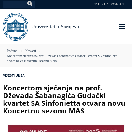
Skoči
ENGLISH
BOSNIAN
Pretraga
na
glavni
sadržaj
Univerzitet u Sarajevu
You
Početna
Novosti
Koncertom sjećanja na prof. Dževada Šabanagića Gudački kvartet SA Sinfonietta
are
otvara novu Koncertnu sezonu MAS
here
VIJESTI UNSA
Koncertom sjećanja na prof.
Dževada Šabanagića Gudački
kvartet SA Sinfonietta otvara novu
Koncertnu sezonu MAS