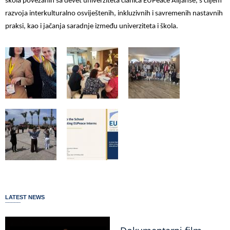
škola povezanih sa devet univerziteta članica EUPeace Alijanse, s ciljem
razvoja interkulturalno osviještenih, inkluzivnih i savremenih nastavnih
praksi, kao i jačanja saradnje između univerziteta i škola.
LATEST NEWS