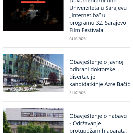
Dokumentarni film
Univerziteta u Sarajevu
„Internet.ba“ u
programu 32. Sarajevo
Film Festivala
04.08.2026.
Obavještenje o javnoj
odbrani doktorske
disertacije
kandidatkinje Azre Bačić
31.07.2026.
Obavještenje o nabavci
- Održavanje
protupožarnih aparata,