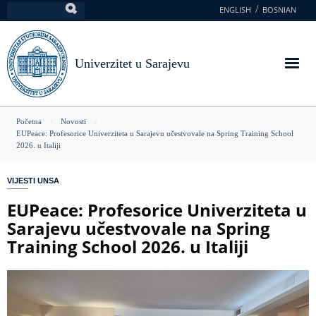
Skoči
ENGLISH
BOSNIAN
Pretraga
na
glavni
sadržaj
Univerzitet u Sarajevu
You
Početna
Novosti
EUPeace: Profesorice Univerziteta u Sarajevu učestvovale na Spring Training School
are
2026. u Italiji
here
VIJESTI UNSA
EUPeace: Profesorice Univerziteta u
Sarajevu učestvovale na Spring
Training School 2026. u Italiji