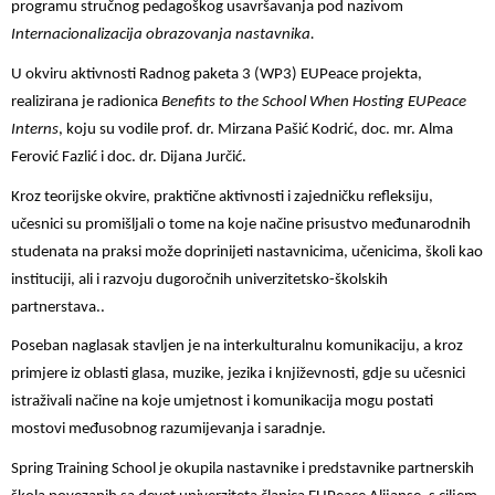
programu stručnog pedagoškog usavršavanja pod nazivom
Internacionalizacija obrazovanja nastavnika.
U okviru aktivnosti Radnog paketa 3 (WP3) EUPeace projekta,
realizirana je radionica
Benefits to the School When Hosting EUPeace
Interns
, koju su vodile prof. dr. Mirzana Pašić Kodrić, doc. mr. Alma
Ferović Fazlić i doc. dr. Dijana Jurčić.
Kroz teorijske okvire, praktične aktivnosti i zajedničku refleksiju,
učesnici su promišljali o tome na koje načine prisustvo međunarodnih
studenata na praksi može doprinijeti nastavnicima, učenicima, školi kao
instituciji, ali i razvoju dugoročnih univerzitetsko-školskih
partnerstava..
Poseban naglasak stavljen je na interkulturalnu komunikaciju, a kroz
primjere iz oblasti glasa, muzike, jezika i književnosti, gdje su učesnici
istraživali načine na koje umjetnost i komunikacija mogu postati
mostovi međusobnog razumijevanja i saradnje.
Spring Training School je okupila nastavnike i predstavnike partnerskih