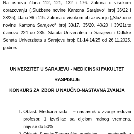
Na osnovu člana
112, 121, 132 i 176.
Zakona o visokom
obrazovanju (
„
Službene novine Kantona Sarajevo
“
broj
36
/
22 i
28/25), člana 96 i 115.
Zakona o visokom obrazovanju (
„
Službene
novine Kantona Sarajevo
“
broj
33
/1
7,
35/20, 40/20 i 39/21
)
,
te
članova 224 do 235
.
Statuta Univerziteta u Sarajevu
i
Odluke
Senata Univerziteta u Sarajevu broj: 01-14-14/25 od 26.11.2025.
godine:
UNIVERZITET U SARAJEVU - MEDICINSKI FAKULTET
RASPISUJE
KONKURS ZA IZBOR
U NAUČNO-NASTAVNA ZVANJA
Oblast:
Medicina rada
– nastavnik u zvanje redovni
profesor, 1 izvršilac sa dijelom radnog vremena,
najviše do 50%