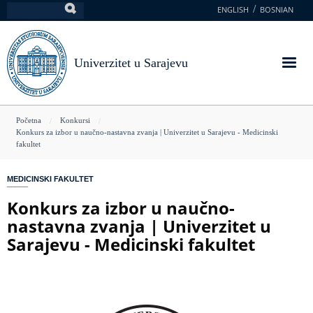
Skoči
ENGLISH
BOSNIAN
Pretraga
na
glavni
sadržaj
Univerzitet u Sarajevu
You
Početna
Konkursi
Konkurs za izbor u naučno-nastavna zvanja | Univerzitet u Sarajevu - Medicinski
are
fakultet
here
MEDICINSKI FAKULTET
Konkurs za izbor u naučno-
nastavna zvanja | Univerzitet u
Sarajevu - Medicinski fakultet